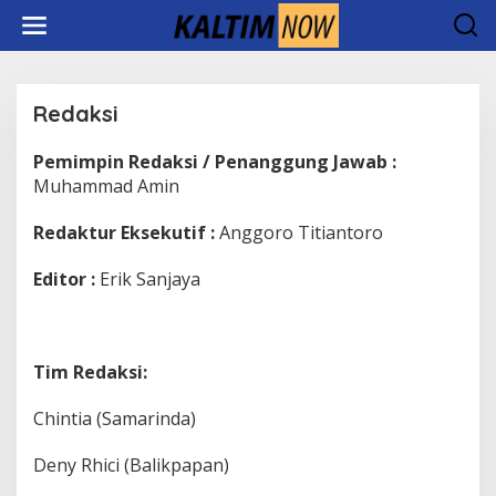
Lewati
ke
konten
Redaksi
Pemimpin Redaksi / Penanggung Jawab
:
|
Selasa,
23
Muhammad Amin
Juli
2019
Oleh
Redaktur Eksekutif
:
Anggoro Titiantoro
Hexaadmin
Editor
:
Erik Sanjaya
Tim Redaksi
:
Chintia (Samarinda)
Deny Rhici (Balikpapan)