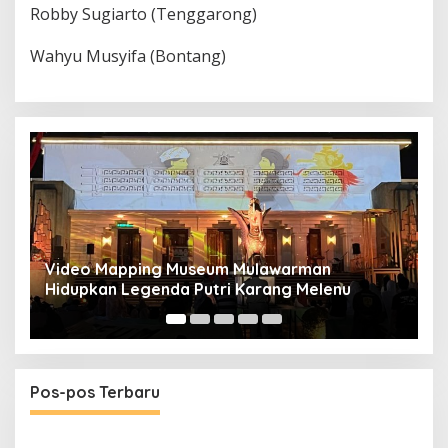
Robby Sugiarto (Tenggarong)
Wahyu Musyifa (Bontang)
Video Mapping Museum Mulawarman
P
Hidupkan Legenda Putri Karang Melenu
M
Pos-pos Terbaru