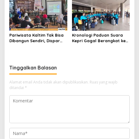
Pariwisata Kaltim Tak Bisa
Kronologi Paduan Suara
Dibangun Sendiri, Dispar
Kepri Gagal Berangkat ke
Ajak Semua Pihak
Pesparawi Nasional
Berkolaborasi
Tinggalkan Balasan
Alamat email Anda tidak akan dipublikasikan.
Ruas yang wajib
ditandai
*