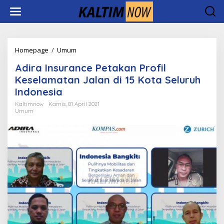
Lewati
ke
konten
Adira
Homepage
/
Umum
Insurance
Adira Insurance Petakan Profil
Petakan
Profil
Keselamatan Jalan di 15 Kota Seluruh
Keselamatan
Indonesia
Jalan
di
Kaltimnow
Kamis, 01 April 2021
Umum
15
Kota
Seluruh
Indonesia