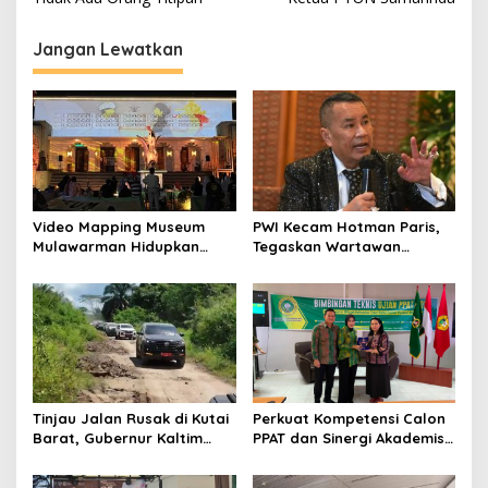
Jangan Lewatkan
Video Mapping Museum
PWI Kecam Hotman Paris,
Mulawarman Hidupkan
Tegaskan Wartawan
Legenda Putri Karang
Dilindungi UU Pers
Melenu
Tinjau Jalan Rusak di Kutai
Perkuat Kompetensi Calon
Barat, Gubernur Kaltim
PPAT dan Sinergi Akademis,
Pastikan Bangun Akses 30
Pengwil Kaltim IPPAT Gelar
Kilometer
Bimtek Ujian PPAT 2026