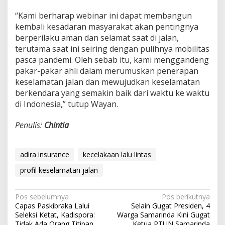
“Kami berharap webinar ini dapat membangun
kembali kesadaran masyarakat akan pentingnya
berperilaku aman dan selamat saat di jalan,
terutama saat ini seiring dengan pulihnya mobilitas
pasca pandemi. Oleh sebab itu, kami menggandeng
pakar-pakar ahli dalam merumuskan penerapan
keselamatan jalan dan mewujudkan keselamatan
berkendara yang semakin baik dari waktu ke waktu
di Indonesia,” tutup Wayan.
Penulis:
Chintia
adira insurance
kecelakaan lalu lintas
profil keselamatan jalan
Navigasi
Pos sebelumnya
Pos berikutnya
Capas Paskibraka Lalui
Selain Gugat Presiden, 4
pos
Seleksi Ketat, Kadispora:
Warga Samarinda Kini Gugat
Tidak Ada Orang Titipan
Ketua PTUN Samarinda