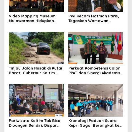
Video Mapping Museum
PWI Kecam Hotman Paris,
Mulawarman Hidupkan
Tegaskan Wartawan
Legenda Putri Karang
Dilindungi UU Pers
Melenu
Tinjau Jalan Rusak di Kutai
Perkuat Kompetensi Calon
Barat, Gubernur Kaltim
PPAT dan Sinergi Akademis,
Pastikan Bangun Akses 30
Pengwil Kaltim IPPAT Gelar
Kilometer
Bimtek Ujian PPAT 2026
Pariwisata Kaltim Tak Bisa
Kronologi Paduan Suara
Dibangun Sendiri, Dispar
Kepri Gagal Berangkat ke
Ajak Semua Pihak
Pesparawi Nasional