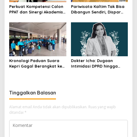
Perkuat Kompetensi Calon
Pariwisata Kaltim Tak Bisa
PPAT dan Sinergi Akademis,
Dibangun Sendiri, Dispar
Pengwil Kaltim IPPAT Gelar
Ajak Semua Pihak
Bimtek Ujian PPAT 2026
Berkolaborasi
Kronologi Paduan Suara
Dokter Icha: Dugaan
Kepri Gagal Berangkat ke
Intimidasi DPRD hingga
Pesparawi Nasional
Penyelidikan Polisi, Ini
Rangkaian
Perkembangannya
Tinggalkan Balasan
Alamat email Anda tidak akan dipublikasikan.
Ruas yang wajib
ditandai
*