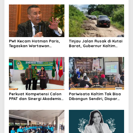
PWI Kecam Hotman Paris,
Tinjau Jalan Rusak di Kutai
Tegaskan Wartawan
Barat, Gubernur Kaltim
Dilindungi UU Pers
Pastikan Bangun Akses 30
Kilometer
Perkuat Kompetensi Calon
Pariwisata Kaltim Tak Bisa
PPAT dan Sinergi Akademis,
Dibangun Sendiri, Dispar
Pengwil Kaltim IPPAT Gelar
Ajak Semua Pihak
Bimtek Ujian PPAT 2026
Berkolaborasi