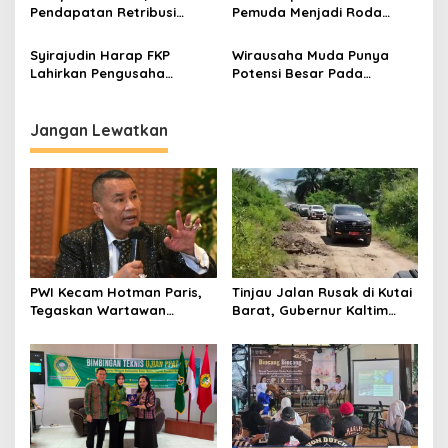
Pendapatan Retribusi
Pemuda Menjadi Roda
Stadion Sempaja dan
Perubahan
Palaran Samarinda
Syirajudin Harap FKP
Wirausaha Muda Punya
Menurun
Lahirkan Pengusaha
Potensi Besar Pada
Milenial di Seluruh Benua
Pertumbuhan Ekonomi di
Etam
Kaltim
Jangan Lewatkan
PWI Kecam Hotman Paris,
Tinjau Jalan Rusak di Kutai
Tegaskan Wartawan
Barat, Gubernur Kaltim
Dilindungi UU Pers
Pastikan Bangun Akses 30
Kilometer