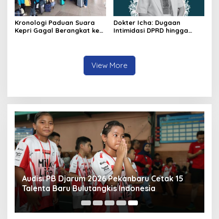
Kronologi Paduan Suara
Dokter Icha: Dugaan
Kepri Gagal Berangkat ke
Intimidasi DPRD hingga
Pesparawi Nasional
Penyelidikan Polisi, Ini
Rangkaian
Perkembangannya
View More
Audisi PB Djarum 2026 Pekanbaru Cetak 15
Talenta Baru Bulutangkis Indonesia