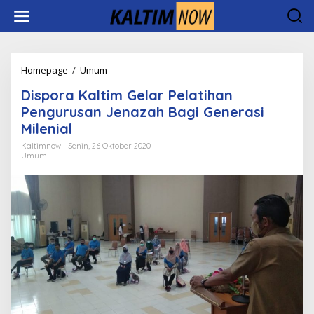
Lewati
ke
konten
Dispora
Homepage
/
Umum
Kaltim
Dispora Kaltim Gelar Pelatihan
Gelar
Pelatihan
Pengurusan Jenazah Bagi Generasi
Pengurusan
Milenial
Jenazah
Bagi
Kaltimnow
Senin, 26 Oktober 2020
Umum
Generasi
Milenial