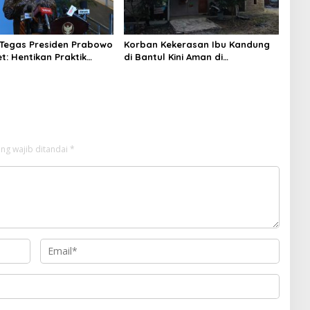
i Tegas Presiden Prabowo
Korban Kekerasan Ibu Kandung
t: Hentikan Praktik
di Bantul Kini Aman di
Gunungkidul, Begini Kondisinya
ng wajib ditandai
*