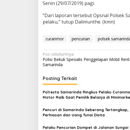
Senin (29/07/2019) pagi.
“Dari laporan tersebut Opsnal Polsek 
pelaku,” tutup Dalimunthe. (kmn)
curanmor
pencurian
polsek samarind
Navigasi
Pos sebelumnya
Polisi Bekuk Spesialis Penggelapan Mobil Rent
pos
Samarinda
Posting Terkait
Polresta Samarinda Ringkus Pelaku Curanmo
Motor Raib Saat Pemilik Belanja di Minimark
Pencuri di Samarinda Seberang Tertangkap,
Perhiasan dan Uang Tunai Disita
Pelaku Pencurian Dompet di Jalanan Sungai