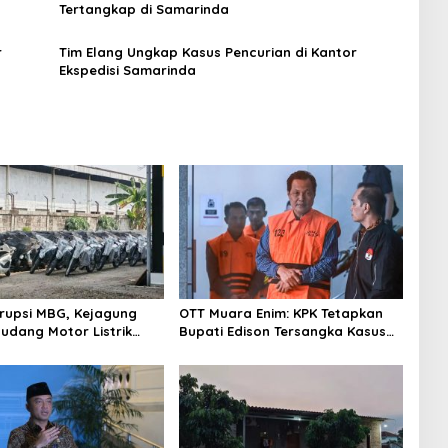
Tertangkap di Samarinda
r
Tim Elang Ungkap Kasus Pencurian di Kantor
Ekspedisi Samarinda
rupsi MBG, Kejagung
OTT Muara Enim: KPK Tetapkan
Gudang Motor Listrik
Bupati Edison Tersangka Kasus
an BGN
Suap dan Gratifikasi