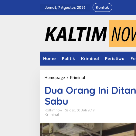
Lewati
ke
Jumat, 7 Agustus 2026
Kontak
konten
Home
Politik
Kriminal
Peristiwa
Fe
Dua
Homepage
/
Kriminal
Orang
Dua Orang Ini Ditan
Ini
Ditangkap
Sabu
Curi
Motor
Buat
Kaltimnow
Selasa, 30 Juli 2019
Kriminal
Beli
Sabu