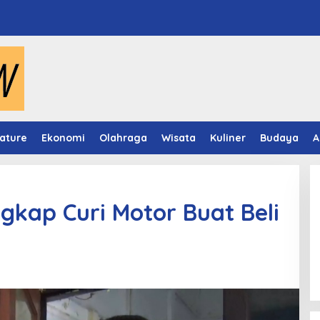
ature
Ekonomi
Olahraga
Wisata
Kuliner
Budaya
A
gkap Curi Motor Buat Beli
Video Mapping Museum
Mulawarman Hidupkan Legenda
Putri Karang Melenu