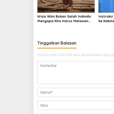
Krisis Iklim Bukan Salah Individu:
Instruks
Mengapa Kita Harus Melawan
ke Kabine
Narasi “Tanggung Jawab
Korupsi
Pribadi”?
Tinggalkan Balasan
Alamat email Anda tidak akan dipublikasikan.
Ruas ya