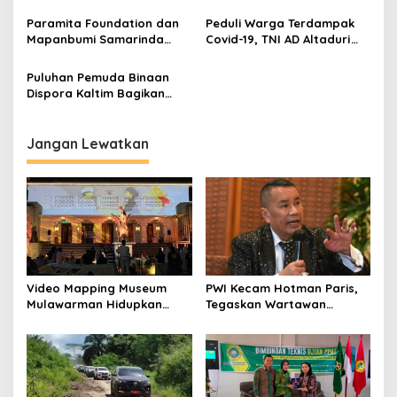
Bagikan Puluhan Sembako
Bagikan Sembako Kepada
ke Warga Jalan
Masyarakat
Paramita Foundation dan
Peduli Warga Terdampak
Lapandewa
Mapanbumi Samarinda
Covid-19, TNI AD Altaduri
Bagikan Ratusan Paket
Bagikan Paket Sembako
Sembako
dan Masker
Puluhan Pemuda Binaan
Dispora Kaltim Bagikan
Sembako ke Warga
Terdampak Covid-19
Jangan Lewatkan
Video Mapping Museum
PWI Kecam Hotman Paris,
Mulawarman Hidupkan
Tegaskan Wartawan
Legenda Putri Karang
Dilindungi UU Pers
Melenu