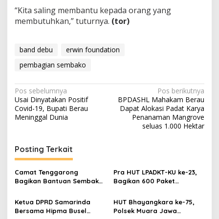
“Kita saling membantu kepada orang yang
membutuhkan,” tuturnya.
(tor)
band debu
erwin foundation
pembagian sembako
Navigasi
Pos sebelumnya
Pos berikutnya
Usai Dinyatakan Positif
BPDASHL Mahakam Berau
pos
Covid-19, Bupati Berau
Dapat Alokasi Padat Karya
Meninggal Dunia
Penanaman Mangrove
seluas 1.000 Hektar
Posting Terkait
Camat Tenggarong
Pra HUT LPADKT-KU ke-23,
Bagikan Bantuan Sembako
Bagikan 600 Paket
di Bulan Suci Ramadan
Sembako ke Masyarakat
Dayak
Ketua DPRD Samarinda
HUT Bhayangkara ke-75,
Bersama Hipma Busel
Polsek Muara Jawa