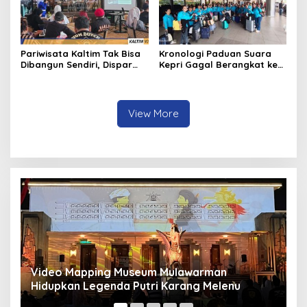
Pariwisata Kaltim Tak Bisa
Kronologi Paduan Suara
Dibangun Sendiri, Dispar
Kepri Gagal Berangkat ke
Ajak Semua Pihak
Pesparawi Nasional
Berkolaborasi
View More
Panduan Pasang Pelapis Anti Bocor Kolam Air
B
Mancur
T