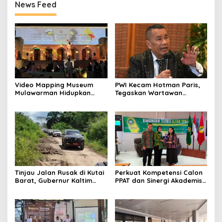
News Feed
Video Mapping Museum
PWI Kecam Hotman Paris,
Mulawarman Hidupkan
Tegaskan Wartawan
Legenda Putri Karang
Dilindungi UU Pers
Melenu
Tinjau Jalan Rusak di Kutai
Perkuat Kompetensi Calon
Barat, Gubernur Kaltim
PPAT dan Sinergi Akademis,
Pastikan Bangun Akses 30
Pengwil Kaltim IPPAT Gelar
Kilometer
Bimtek Ujian PPAT 2026