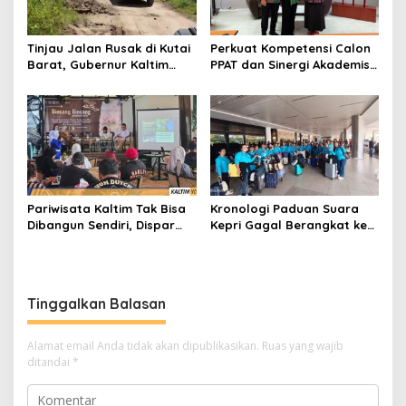
Tinjau Jalan Rusak di Kutai
Perkuat Kompetensi Calon
Barat, Gubernur Kaltim
PPAT dan Sinergi Akademis,
Pastikan Bangun Akses 30
Pengwil Kaltim IPPAT Gelar
Kilometer
Bimtek Ujian PPAT 2026
Pariwisata Kaltim Tak Bisa
Kronologi Paduan Suara
Dibangun Sendiri, Dispar
Kepri Gagal Berangkat ke
Ajak Semua Pihak
Pesparawi Nasional
Berkolaborasi
Tinggalkan Balasan
Alamat email Anda tidak akan dipublikasikan.
Ruas yang wajib
ditandai
*