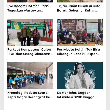
PWI Kecam Hotman Paris,
Tinjau Jalan Rusak di Kutai
Tegaskan Wartawan
Barat, Gubernur Kaltim
Dilindungi UU Pers
Pastikan Bangun Akses 30
Kilometer
Perkuat Kompetensi Calon
Pariwisata Kaltim Tak Bisa
PPAT dan Sinergi Akademis,
Dibangun Sendiri, Dispar
Pengwil Kaltim IPPAT Gelar
Ajak Semua Pihak
Bimtek Ujian PPAT 2026
Berkolaborasi
Kronologi Paduan Suara
Dokter Icha: Dugaan
Kepri Gagal Berangkat ke
Intimidasi DPRD hingga
Pesparawi Nasional
Penyelidikan Polisi, Ini
Rangkaian