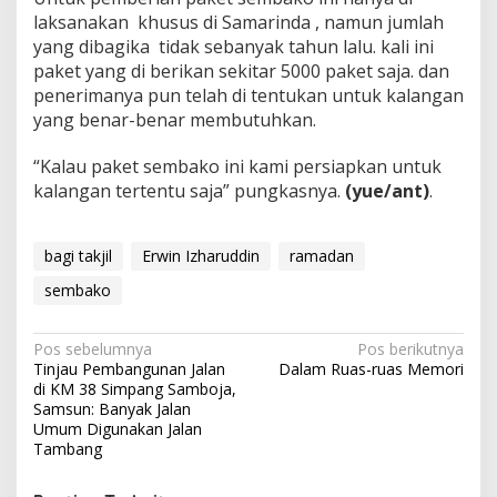
laksanakan
khusus di Samarinda , namun jumlah
yang dibagika
tidak sebanyak tahun lalu. kali ini
paket yang di berikan sekitar 5000 paket saja. dan
penerimanya pun telah di tentukan untuk kalangan
yang benar-benar membutuhkan.
“Kalau paket sembako ini kami persiapkan untuk
kalangan tertentu saja” pungkasnya.
(yue/ant)
.
bagi takjil
Erwin Izharuddin
ramadan
sembako
Navigasi
Pos sebelumnya
Pos berikutnya
Tinjau Pembangunan Jalan
Dalam Ruas-ruas Memori
pos
di KM 38 Simpang Samboja,
Samsun: Banyak Jalan
Umum Digunakan Jalan
Tambang