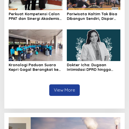
Perkuat Kompetensi Calon
Pariwisata Kaltim Tak Bisa
PPAT dan Sinergi Akademis,
Dibangun Sendiri, Dispar
Pengwil Kaltim IPPAT Gelar
Ajak Semua Pihak
Bimtek Ujian PPAT 2026
Berkolaborasi
Kronologi Paduan Suara
Dokter Icha: Dugaan
Kepri Gagal Berangkat ke
Intimidasi DPRD hingga
Pesparawi Nasional
Penyelidikan Polisi, Ini
Rangkaian
Perkembangannya
View More