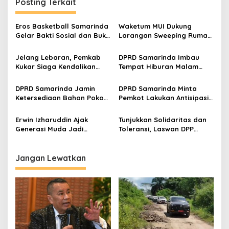
Posting Terkait
Eros Basketball Samarinda
Waketum MUI Dukung
Gelar Bakti Sosial dan Buka
Larangan Sweeping Rumah
Puasa Bersama di LPKA
Makan saat Ramadan
Kelas II Tenggarong
Jelang Lebaran, Pemkab
DPRD Samarinda Imbau
Kukar Siaga Kendalikan
Tempat Hiburan Malam
Harga Bahan Pokok
Tutup Selama Ramadan
untuk Jaga Ketenangan
DPRD Samarinda Jamin
DPRD Samarinda Minta
Ketersediaan Bahan Pokok,
Pemkot Lakukan Antisipasi
Batasi Pembelian Beras di
Lonjakan Harga Sembako
Bulog
Jelang Nataru
Erwin Izharuddin Ajak
Tunjukkan Solidaritas dan
Generasi Muda Jadi
Toleransi, Laswan DPP
Wirausahawan Agar Bisa
LPADKT-KU Bagikan Takjil ke
Ciptakan Lapangan Kerja
Masyarakat
Jangan Lewatkan