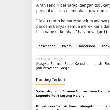
Alfan sendiri berharap, dengan dibuk
penjualan serta membuka showroom dibe
“Kalau tahun kemarin sebelum adanya 
pandemi banyak semua merek kena damp
bisa bangkit kembali,” harapnya.
(ant)
balikpapan
kaltim
samarinda
sho
Navigasi
Pos sebelumnya
Masykur Sarmian Sebut Kehadiran Industri Ekst
pos
Jadi Penyebab Banjir
Posting Terkait
Video Mapping Museum Mulawarman Hidupk
Legenda Putri Karang Melenu
Bagaimana Transisi Energi Mengubah Industr