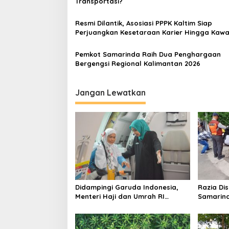
Transportasi?
Resmi Dilantik, Asosiasi PPPK Kaltim Siap
Perjuangkan Kesetaraan Karier Hingga Kawal
Kontrak ke Pusat
Pemkot Samarinda Raih Dua Penghargaan
Bergengsi Regional Kalimantan 2026
Jangan Lewatkan
Didampingi Garuda Indonesia,
Razia Di
Menteri Haji dan Umrah RI
Samarind
Pastikan Kelancaran
Digembos
Penerbangan Haji di Balikpapan