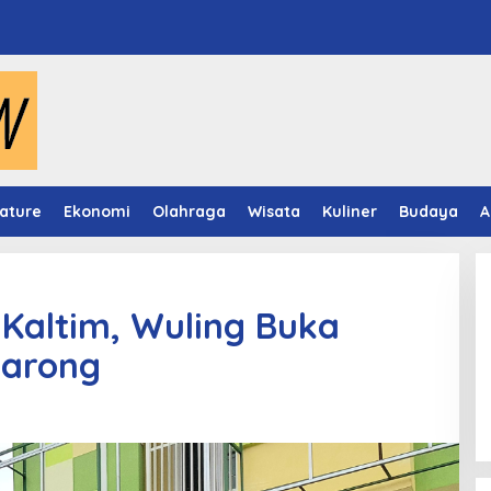
ature
Ekonomi
Olahraga
Wisata
Kuliner
Budaya
A
 Kaltim, Wuling Buka
garong
Video Mapping Museum
Mulawarman Hidupkan Legenda
Putri Karang Melenu