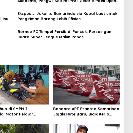
Akademis, Pengwil Kaltim IPPAT Gelar Bimtek Ujian
PPAT 2026
Ekspedisi Jakarta Samarinda via Kapal Laut untuk
 Isu
Pengiriman Barang Lebih Efisien
Borneo FC Tempel Persib di Puncak, Persaingan
Juara Super League Makin Panas
shub di SMPN 7
Bandara APT Pranoto Samarinda
a: Motor Pelajar
Jajaki Rute Baru, Bidik Kerja
i, Alasan Keselamatan
Sama dengan AirAsia