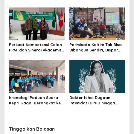
Dilindungi UU Pers
Pastikan Bangun Akses 30
Kilometer
Perkuat Kompetensi Calon
Pariwisata Kaltim Tak Bisa
PPAT dan Sinergi Akademis,
Dibangun Sendiri, Dispar
Pengwil Kaltim IPPAT Gelar
Ajak Semua Pihak
Bimtek Ujian PPAT 2026
Berkolaborasi
Kronologi Paduan Suara
Dokter Icha: Dugaan
Kepri Gagal Berangkat ke
Intimidasi DPRD hingga
Pesparawi Nasional
Penyelidikan Polisi, Ini
Rangkaian
Perkembangannya
Tinggalkan Balasan