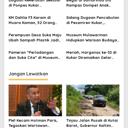
Dugaan Kekerasan Seksual
Begal di Samarinda Ulu
di Ponpes Kukar
Rampas Dompet Anak
Mengemuka, 11 Mantan
Perempuan, Pelaku
Santriwati Mengaku Jadi
Ditangkap di Samboja
KM Dahlia F3 Karam di
Sidang Dugaan Pencabulan
Korban
Muara Kaman, 52 Orang
di Pesantren Kukar,
Berhasil Selamat
Terdakwa Ajukan Pledoi
Minta Rehabilitasi
Perempuan Desa Suka Maju
Museum Mulawarman
Ubah Sampah Plastik Jadi
Hidupkan Warisan Budaya
Sumber Ekonomi Pasca
Lewat Lomba Olahraga
Tambang
Tradisional
Pameran “Perladangan
Meriah, Harganas ke-32 di
dan Suka Cita” di Museum
Kukar Diramaikan Gelar
Mulawarman: Menggali
Dagang UPPKA
Kearifan Lokal Lewat
Budaya dan Permainan
Jangan Lewatkan
Tradisional
PWI Kecam Hotman Paris,
Tinjau Jalan Rusak di Kutai
Tegaskan Wartawan
Barat, Gubernur Kaltim