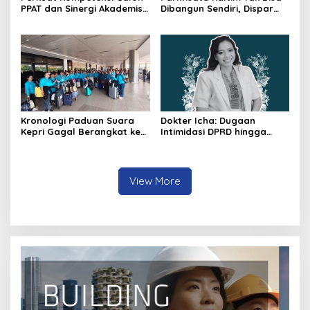
PPAT dan Sinergi Akademis,
Dibangun Sendiri, Dispar
Pengwil Kaltim IPPAT Gelar
Ajak Semua Pihak
Bimtek Ujian PPAT 2026
Berkolaborasi
Kronologi Paduan Suara
Dokter Icha: Dugaan
Kepri Gagal Berangkat ke
Intimidasi DPRD hingga
Pesparawi Nasional
Penyelidikan Polisi, Ini
Rangkaian
Perkembangannya
View More