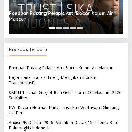
ir
Bagaimana Transisi Energi Mengubah Industri
S
Transportasi?
M
Pos-pos Terbaru
Panduan Pasang Pelapis Anti Bocor Kolam Air Mancur
Bagaimana Transisi Energi Mengubah Industri
Transportasi?
SMPN 1 Tanah Grogot Raih Gelar Juara LCC Museum 2026
Se-Kaltim
PWI Kecam Hotman Paris, Tegaskan Wartawan Dilindungi
UU Pers
Audisi PB Djarum 2026 Pekanbaru Cetak 15 Talenta Baru
Bulutangkis Indonesia