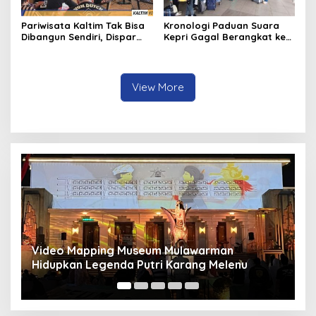
Pariwisata Kaltim Tak Bisa
Kronologi Paduan Suara
Dibangun Sendiri, Dispar
Kepri Gagal Berangkat ke
Ajak Semua Pihak
Pesparawi Nasional
Berkolaborasi
View More
Panduan Pasang Pelapis Anti Bocor Kolam Air
B
Mancur
T