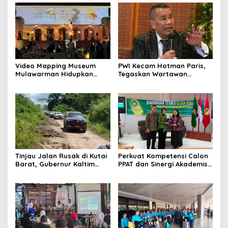
Video Mapping Museum
PWI Kecam Hotman Paris,
Mulawarman Hidupkan
Tegaskan Wartawan
Legenda Putri Karang
Dilindungi UU Pers
Melenu
Tinjau Jalan Rusak di Kutai
Perkuat Kompetensi Calon
Barat, Gubernur Kaltim
PPAT dan Sinergi Akademis,
Pastikan Bangun Akses 30
Pengwil Kaltim IPPAT Gelar
Kilometer
Bimtek Ujian PPAT 2026