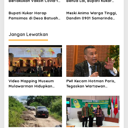
Berlakukan Vaksin Covid-19
Benua Lai, Bupati Kukar
Keempat
Harap Pelaku UMKM Bisa
Maju dan Berkembang
Bupati Kukar Harap
Meski Animo Warga Tinggi,
Pamsimas di Desa Batuah
Dandim 0901 Samarinda
Jadi Solusi untuk
Sebut Vaksinasi Massal
Masyarakat
Tidak Timbulkan
Kerumunan
Jangan Lewatkan
Video Mapping Museum
PWI Kecam Hotman Paris,
Mulawarman Hidupkan
Tegaskan Wartawan
Legenda Putri Karang
Dilindungi UU Pers
Melenu