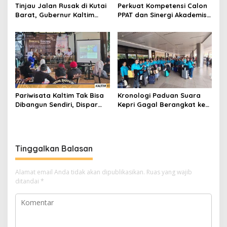
Tinjau Jalan Rusak di Kutai
Perkuat Kompetensi Calon
Barat, Gubernur Kaltim
PPAT dan Sinergi Akademis,
Pastikan Bangun Akses 30
Pengwil Kaltim IPPAT Gelar
Kilometer
Bimtek Ujian PPAT 2026
Pariwisata Kaltim Tak Bisa
Kronologi Paduan Suara
Dibangun Sendiri, Dispar
Kepri Gagal Berangkat ke
Ajak Semua Pihak
Pesparawi Nasional
Berkolaborasi
Tinggalkan Balasan
Alamat email Anda tidak akan dipublikasikan.
Ruas yang wajib
ditandai
*