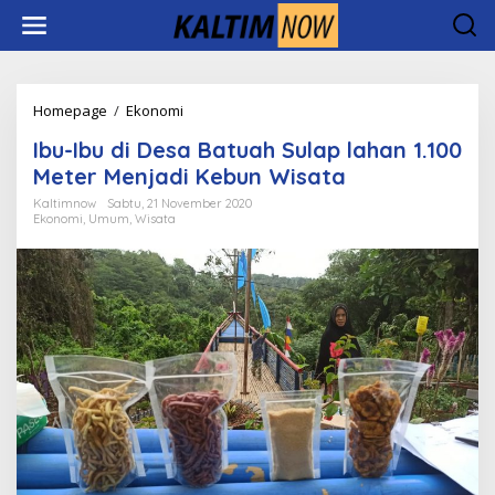
Lewati
ke
konten
Ibu-
Homepage
/
Ekonomi
Ibu
Ibu-Ibu di Desa Batuah Sulap lahan 1.100
di
Desa
Meter Menjadi Kebun Wisata
Batuah
Kaltimnow
Sabtu, 21 November 2020
Sulap
Ekonomi
,
Umum
,
Wisata
lahan
1.100
Meter
Menjadi
Kebun
Wisata