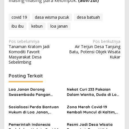
masing-masing para kelompok.
(adv/zul)
covid 19
dasa wisma pucuk
desa batuah
ibu ibu
kebun
loa janan
Navigasi
Pos sebelumnya
Pos berikutnya
Tanaman Kratom Jadi
Air Terjun Desa Tanjung
pos
Komoditi Favorit
Batu, Potensi Objek Wisata
Masyarakat Desa
Kukar
Sebelimbing
Posting Terkait
Loa Janan Dorong
Nekat Curi 233 Pakaian
Swasembada Pangan
Dalam Wanita, Duda di Loa
Lewat Tumpang Sari Padi
Janan Ditangkap Polisi
dan Jagung
Sosialisasi Perda Bantuan
Zona Merah Covid-19
Hukum di Loa Janan,
Kembali Muncul di Kaltim,
Ananda Harap Dapat
Samsun Harap Masyarakat
Bermanfaat Bagi
Tetap Jaga Kesehatan
Pemerintah Indonesia
Resmi Jadi Desa Wisata
Masyarakat