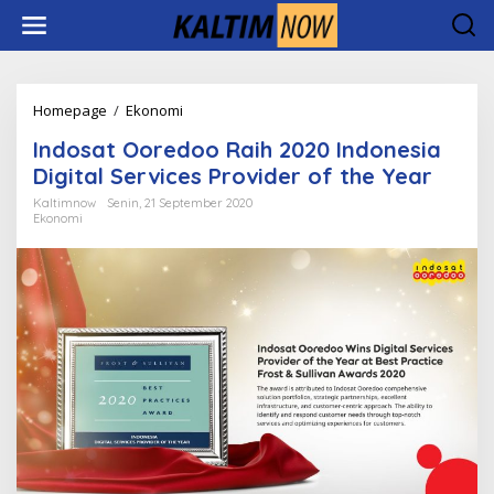
Lewati
ke
konten
Indosat
Homepage
/
Ekonomi
Ooredoo
Indosat Ooredoo Raih 2020 Indonesia
Raih
2020
Digital Services Provider of the Year
Indonesia
Kaltimnow
Senin, 21 September 2020
Digital
Ekonomi
Services
Provider
of
the
Year