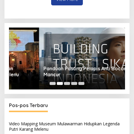
Panduan Pasang Pelapis Anti Bocor Kolam Air
B
Mancur
T
Pos-pos Terbaru
Video Mapping Museum Mulawarman Hidupkan Legenda
Putri Karang Melenu