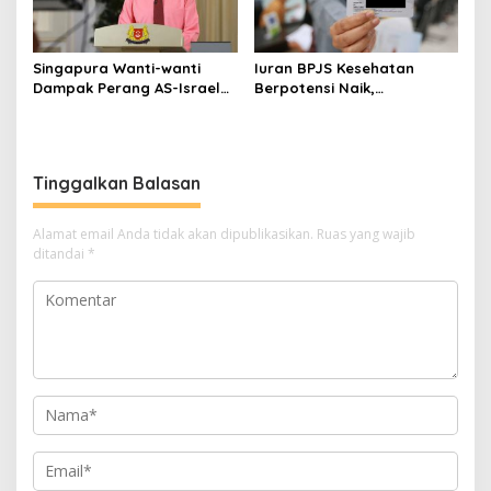
Singapura Wanti-wanti
Iuran BPJS Kesehatan
Dampak Perang AS-Israel
Berpotensi Naik,
vs Iran ke Harga Energi dan
Pemerintah Pertimbangkan
Ekonomi Global
Kemampuan Masyarakat
dan Defisit Rp20 Triliun
Tinggalkan Balasan
Alamat email Anda tidak akan dipublikasikan.
Ruas yang wajib
ditandai
*