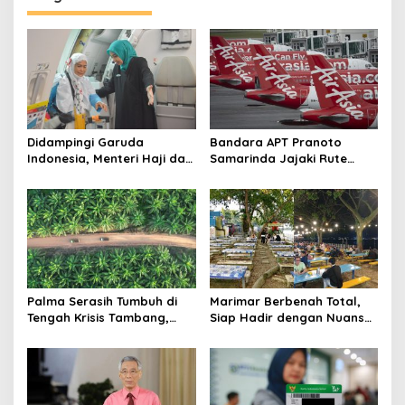
Didampingi Garuda
Bandara APT Pranoto
Indonesia, Menteri Haji dan
Samarinda Jajaki Rute
Umrah RI Pastikan
Baru, Bidik Kerja Sama
Kelancaran Penerbangan
dengan AirAsia
Haji di Balikpapan
Palma Serasih Tumbuh di
Marimar Berbenah Total,
Tengah Krisis Tambang,
Siap Hadir dengan Nuansa
Pendapatan Tembus Rp2,55
Fresh
Triliun