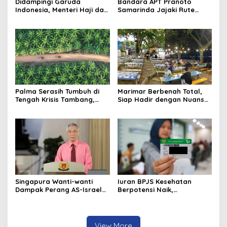
Didampingi Garuda
Bandara APT Pranoto
Indonesia, Menteri Haji dan
Samarinda Jajaki Rute
Umrah RI Pastikan
Baru, Bidik Kerja Sama
Kelancaran Penerbangan
dengan AirAsia
Haji di Balikpapan
Palma Serasih Tumbuh di
Marimar Berbenah Total,
Tengah Krisis Tambang,
Siap Hadir dengan Nuansa
Pendapatan Tembus Rp2,55
Fresh
Triliun
Singapura Wanti-wanti
Iuran BPJS Kesehatan
Dampak Perang AS-Israel
Berpotensi Naik,
vs Iran ke Harga Energi dan
Pemerintah Pertimbangkan
Ekonomi Global
Kemampuan Masyarakat
dan Defisit Rp20 Triliun
View More