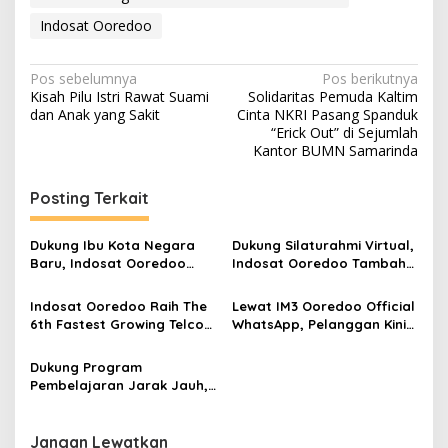
Indosat Ooredoo
Navigasi
Pos sebelumnya
Pos berikutnya
Kisah Pilu Istri Rawat Suami
Solidaritas Pemuda Kaltim
pos
dan Anak yang Sakit
Cinta NKRI Pasang Spanduk
“Erick Out” di Sejumlah
Kantor BUMN Samarinda
Posting Terkait
Dukung Ibu Kota Negara
Dukung Silaturahmi Virtual,
Baru, Indosat Ooredoo
Indosat Ooredoo Tambah
Luncurkan Layanan 5G di
Kapasitas Jaringan 4G
Balikpapan
Berkualitas Video
Indosat Ooredoo Raih The
Lewat IM3 Ooredoo Official
6th Fastest Growing Telco
WhatsApp, Pelanggan Kini
Brand di Dunia
Lebih Mudah untuk Cari
Info Produk & Layanan
Dukung Program
Pembelajaran Jarak Jauh,
IM3 Ooredoo Hadirkan
Paket IMClass 30GB Hanya
Rp1
Jangan Lewatkan