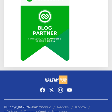
© Copyright 2026 -
kaltimnow.id
Redaksi
Kontak
Info Iklan
Tentang Kami
Padoman