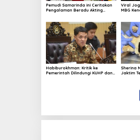
Pemudi Samarinda ini Ceritakan
Viral Jog
Pengalaman Beradu Akting
MBG Kena
dengan Arya Saloka dan Asha
Disuspen
Habiburokhman: Kritik ke
Sherina 
Pemerintah Dilindungi KUHP dan
Jaktim T
KUHAP Baru
Kucing U