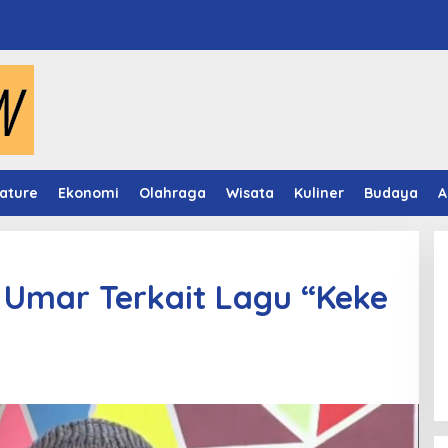
ature
Ekonomi
Olahraga
Wisata
Kuliner
Budaya
A
 Umar Terkait Lagu “Keke
Video Mapping Museum
Mulawarman Hidupkan Legenda
Putri Karang Melenu