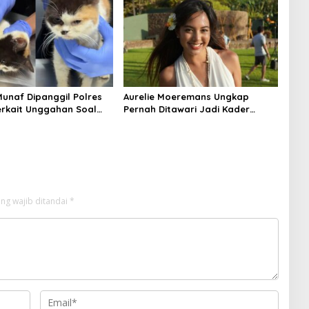
Munaf Dipanggil Polres
Aurelie Moeremans Ungkap
erkait Unggahan Soal
Pernah Ditawari Jadi Kader
ya Kuya
Partai: “Aku Kayak Boneka
Doang Dong”
ng wajib ditandai
*