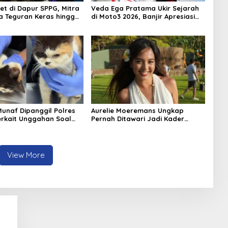
et di Dapur SPPG, Mitra
Veda Ega Pratama Ukir Sejarah
 Teguran Keras hingga
di Moto3 2026, Banjir Apresiasi
si
dan Bonus dari Pengusaha
Munaf Dipanggil Polres
Aurelie Moeremans Ungkap
erkait Unggahan Soal
Pernah Ditawari Jadi Kader
ya Kuya
Partai: “Aku Kayak Boneka
Doang Dong”
View More