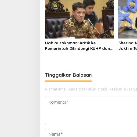
Habiburokhman: Kritik ke
Sherina 
Pemerintah Dilindungi KUHP dan
Jaktim T
KUHAP Baru
Kucing U
Tinggalkan Balasan
Alamat email Anda tidak akan dipublikasikan.
Ruas ya