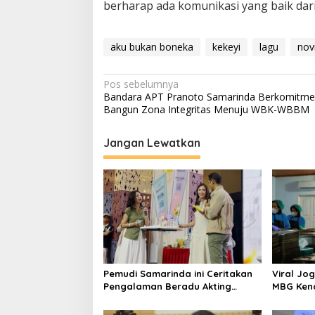
berharap ada komunikasi yang baik dari
aku bukan boneka
kekeyi
lagu
nov
Navigasi
Pos sebelumnya
Bandara APT Pranoto Samarinda Berkomitm
pos
Bangun Zona Integritas Menuju WBK-WBBM
Jangan Lewatkan
Pemudi Samarinda ini Ceritakan
Viral Jog
Pengalaman Beradu Akting
MBG Kena
dengan Arya Saloka dan Asha
Disuspen