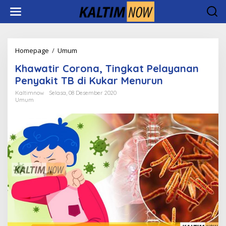
Lewati
ke
konten
Khawatir
Homepage
/
Umum
Corona,
Khawatir Corona, Tingkat Pelayanan
Tingkat
Pelayanan
Penyakit TB di Kukar Menurun
Penyakit
Kaltimnow
Selasa, 08 Desember 2020
TB
Umum
di
Kukar
Menurun