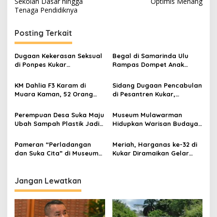
Sekolah Dasar hingga
Optimis Menang
Tenaga Pendidiknya
Posting Terkait
Dugaan Kekerasan Seksual
Begal di Samarinda Ulu
di Ponpes Kukar
Rampas Dompet Anak
Mengemuka, 11 Mantan
Perempuan, Pelaku
Santriwati Mengaku Jadi
Ditangkap di Samboja
KM Dahlia F3 Karam di
Sidang Dugaan Pencabulan
Korban
Muara Kaman, 52 Orang
di Pesantren Kukar,
Berhasil Selamat
Terdakwa Ajukan Pledoi
Minta Rehabilitasi
Perempuan Desa Suka Maju
Museum Mulawarman
Ubah Sampah Plastik Jadi
Hidupkan Warisan Budaya
Sumber Ekonomi Pasca
Lewat Lomba Olahraga
Tambang
Tradisional
Pameran “Perladangan
Meriah, Harganas ke-32 di
dan Suka Cita” di Museum
Kukar Diramaikan Gelar
Mulawarman: Menggali
Dagang UPPKA
Kearifan Lokal Lewat
Budaya dan Permainan
Jangan Lewatkan
Tradisional