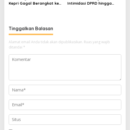
Kepri Gagal Berangkat ke
Intimidasi DPRD hingga
Pesparawi Nasional
Penyelidikan Polisi, Ini
Rangkaian
Perkembangannya
Tinggalkan Balasan
Alamat email Anda tidak akan dipublikasikan.
Ruas yang wajib
ditandai
*