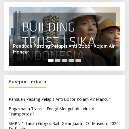
ir
Bagaimana Transisi Energi Mengubah Industri
S
Transportasi?
M
Pos-pos Terbaru
Panduan Pasang Pelapis Anti Bocor Kolam Air Mancur
Bagaimana Transisi Energi Mengubah Industri
Transportasi?
SMPN 1 Tanah Grogot Raih Gelar Juara LCC Museum 2026
Se-Kaltim