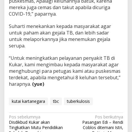
puskesmas, Apalagi keluhannya batuk, karena
mereka juga cemas dan takut apabila dicuriga
COVID-19,” paparnya.
Suharti menekankan kepada masyarakat agar
untuk paham akan gejala TB, dan lebih sadar
untuk melaporkannya jika menemukan gejala
serupa.
“Untuk meningkatkan pelayanan penyakit TB di
Kukar, kami mengimbau kepada masyarakat agar
menghubungi para petugas kami atau puskesmas
terdekat, apabila mengetahui 8 keluhan tersebut,”
harapnya.
(yue)
kutai kartanegara
tbc
tuberkulosis
Navigasi
Pos sebelumnya
Pos berikutnya
Disdikbud Kukar akan
Pasangan Edi – Rendi
pos
Tingkatkan Mutu Pendidikan
Coblos ditemani Istri,