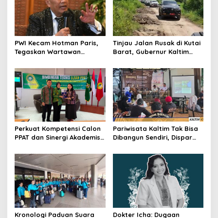
PWI Kecam Hotman Paris,
Tinjau Jalan Rusak di Kutai
Tegaskan Wartawan
Barat, Gubernur Kaltim
Dilindungi UU Pers
Pastikan Bangun Akses 30
Kilometer
Perkuat Kompetensi Calon
Pariwisata Kaltim Tak Bisa
PPAT dan Sinergi Akademis,
Dibangun Sendiri, Dispar
Pengwil Kaltim IPPAT Gelar
Ajak Semua Pihak
Bimtek Ujian PPAT 2026
Berkolaborasi
Kronologi Paduan Suara
Dokter Icha: Dugaan