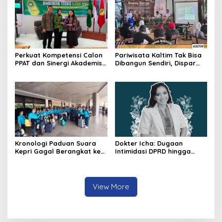
Perkuat Kompetensi Calon
Pariwisata Kaltim Tak Bisa
PPAT dan Sinergi Akademis,
Dibangun Sendiri, Dispar
Pengwil Kaltim IPPAT Gelar
Ajak Semua Pihak
Bimtek Ujian PPAT 2026
Berkolaborasi
Kronologi Paduan Suara
Dokter Icha: Dugaan
Kepri Gagal Berangkat ke
Intimidasi DPRD hingga
Pesparawi Nasional
Penyelidikan Polisi, Ini
Rangkaian
Perkembangannya
View More