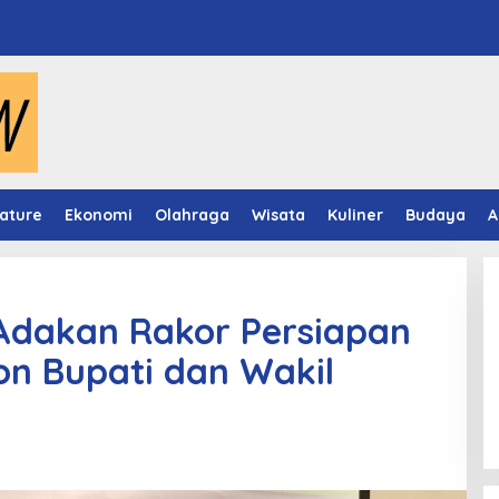
ature
Ekonomi
Olahraga
Wisata
Kuliner
Budaya
A
dakan Rakor Persiapan
n Bupati dan Wakil
Video Mapping Museum
Mulawarman Hidupkan Legenda
Putri Karang Melenu