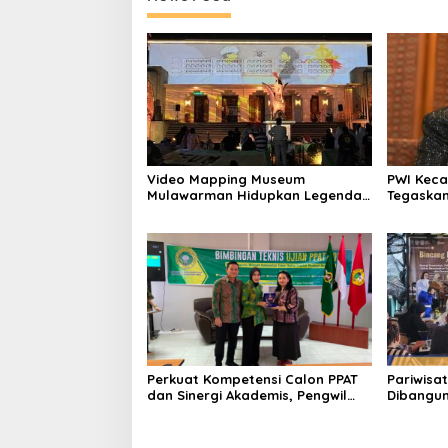
Video Mapping Museum
PWI Keca
Mulawarman Hidupkan Legenda
Tegaskan
Putri Karang Melenu
UU Pers
Perkuat Kompetensi Calon PPAT
Pariwisat
dan Sinergi Akademis, Pengwil
Dibangun 
Kaltim IPPAT Gelar Bimtek Ujian
Semua Pi
PPAT 2026