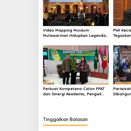
Video Mapping Museum
PWI Keca
Mulawarman Hidupkan Legenda
Tegaskan
Putri Karang Melenu
UU Pers
Perkuat Kompetensi Calon PPAT
Pariwisat
dan Sinergi Akademis, Pengwil
Dibangun 
Kaltim IPPAT Gelar Bimtek Ujian
Semua Pi
PPAT 2026
Tinggalkan Balasan