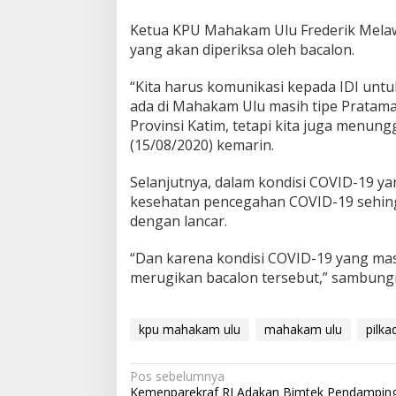
Ketua KPU Mahakam Ulu Frederik Mela
yang akan diperiksa oleh bacalon.
“Kita harus komunikasi kepada IDI unt
ada di Mahakam Ulu masih tipe Pratama 
Provinsi Katim, tetapi kita juga menung
(15/08/2020) kemarin.
Selanjutnya, dalam kondisi COVID-19 ya
kesehatan pencegahan COVID-19 sehing
dengan lancar.
“Dan karena kondisi COVID-19 yang masi
merugikan bacalon tersebut,” sambung
kpu mahakam ulu
mahakam ulu
pilka
Navigasi
Pos sebelumnya
Kemenparekraf RI Adakan Bimtek Pendampin