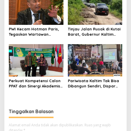
PWI Kecam Hotman Paris,
Tinjau Jalan Rusak di Kutai
Tegaskan Wartawan
Barat, Gubernur Kaltim
Dilindungi UU Pers
Pastikan Bangun Akses 30
Kilometer
Perkuat Kompetensi Calon
Pariwisata Kaltim Tak Bisa
PPAT dan Sinergi Akademis,
Dibangun Sendiri, Dispar
Pengwil Kaltim IPPAT Gelar
Ajak Semua Pihak
Bimtek Ujian PPAT 2026
Berkolaborasi
Tinggalkan Balasan
Alamat email Anda tidak akan dipublikasikan.
Ruas yang wajib
ditandai
*