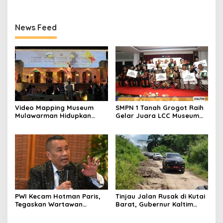
News Feed
Video Mapping Museum
SMPN 1 Tanah Grogot Raih
Mulawarman Hidupkan
Gelar Juara LCC Museum
Legenda Putri Karang
2026 Se-Kaltim
Melenu
PWI Kecam Hotman Paris,
Tinjau Jalan Rusak di Kutai
Tegaskan Wartawan
Barat, Gubernur Kaltim
Dilindungi UU Pers
Pastikan Bangun Akses 30
Kilometer