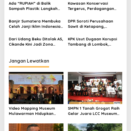
Indonesia
Lingkungan
Ada “RUPIAH” di Balik
Kawasan Konservasi
Sampah Plastik: Langkah
Tergerus, Perdagangan
Baru Masyarakat Pulau
Satwa Liar Marak: Alarm
Derawan Jaga Kelestarian
Krisis Keanekaragaman
Banjir Sumatera Membuka
DPR Soroti Perusahaan
Laut
Hayati Indonesia
Celah Janji Iklim Indonesia
Sawit di Ketapang,
di Forum Dunia
Ingatkan Kewajiban Plasma
untuk Rakyat
Dari Udang Beku Ditolak AS,
KPK Usut Dugaan Korupsi
Cikande Kini Jadi Zona
Tambang di Lombok,
Radiasi Cs-137
Temuan Masalah
Mengendap 16 Tahun
Jangan Lewatkan
Video Mapping Museum
SMPN 1 Tanah Grogot Raih
Mulawarman Hidupkan
Gelar Juara LCC Museum
Legenda Putri Karang
2026 Se-Kaltim
Melenu