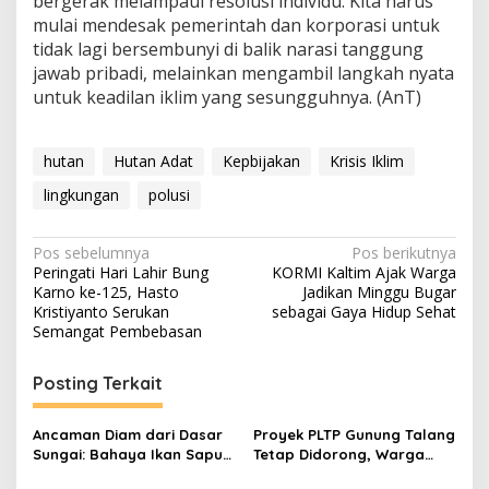
bergerak melampaui resolusi individu. Kita harus
mulai mendesak pemerintah dan korporasi untuk
tidak lagi bersembunyi di balik narasi tanggung
jawab pribadi, melainkan mengambil langkah nyata
untuk keadilan iklim yang sesungguhnya. (AnT)
hutan
Hutan Adat
Kepbijakan
Krisis Iklim
lingkungan
polusi
Navigasi
Pos sebelumnya
Pos berikutnya
Peringati Hari Lahir Bung
KORMI Kaltim Ajak Warga
pos
Karno ke-125, Hasto
Jadikan Minggu Bugar
Kristiyanto Serukan
sebagai Gaya Hidup Sehat
Semangat Pembebasan
Posting Terkait
Ancaman Diam dari Dasar
Proyek PLTP Gunung Talang
Sungai: Bahaya Ikan Sapu-
Tetap Didorong, Warga
Sapu bagi Ekosistem
Sumbar Khawatir Dampak