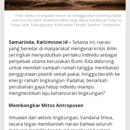
Foto: Seekor orangutan minum air menggunakan kantong plastik
saat area tersebut diselimuti kabut asap akibat kebakaran hutan di
Pulau Salat, Palangkaraya, Kalimantan Tengah. Sumber: Greepeace.
Samarinda, Kaltimnow.id –
Selama ini, narasi
yang beredar di masyarakat mengenai krisis iklim
seringkali menyudutkan perilaku individu sebagai
penyebab utama kerusakan Bumi. Kita didorong
untuk memilah sampah rumah tangga, membatasi
penggunaan plastik sekali pakai, hingga beralih ke
energi ramah lingkungan. Padahal, benarkah
perubahan gaya hidup individu mampu
menghentikan laju kehancuran lingkungan?
Membongkar Mitos Antroposen
Ilmuwan dan aktivis lingkungan, Vandana Shiva,
secara tegas membantah narasi bahwa seluruh