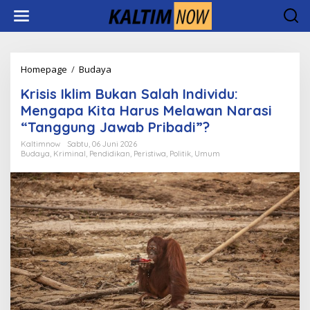
Lewati
ke
konten
Krisis
Homepage
/
Budaya
Iklim
Krisis Iklim Bukan Salah Individu:
Bukan
Salah
Mengapa Kita Harus Melawan Narasi
Individu:
“Tanggung Jawab Pribadi”?
Mengapa
Kita
Kaltimnow
Sabtu, 06 Juni 2026
Budaya
,
Kriminal
,
Pendidikan
,
Peristiwa
,
Politik
,
Umum
Harus
Melawan
Narasi
"Tanggung
Jawab
Pribadi"?