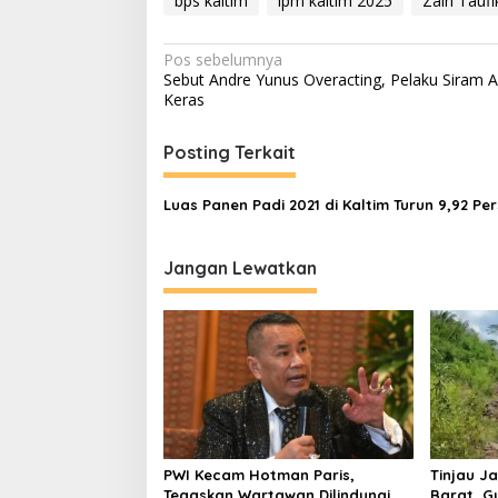
bps kaltim
ipm kaltim 2025
Zain Tauf
Navigasi
Pos sebelumnya
Sebut Andre Yunus Overacting, Pelaku Siram A
pos
Keras
Posting Terkait
Luas Panen Padi 2021 di Kaltim Turun 9,92 Pe
Jangan Lewatkan
PWI Kecam Hotman Paris,
Tinjau Ja
Tegaskan Wartawan Dilindungi
Barat, G