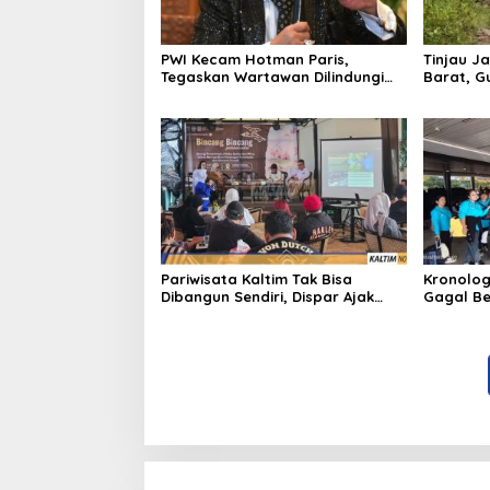
PWI Kecam Hotman Paris,
Tinjau Ja
Tegaskan Wartawan Dilindungi
Barat, G
UU Pers
Bangun A
Pariwisata Kaltim Tak Bisa
Kronolog
Dibangun Sendiri, Dispar Ajak
Gagal Be
Semua Pihak Berkolaborasi
Nasional