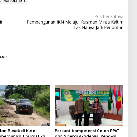
ik Nurrokman
Pos berikutnya
ir
Pembangunan IKN Melaju, Rusman Minta Kaltim
Tak Hanya Jadi Penonton
rsen
lan Rusak di Kutai
Perkuat Kompetensi Calon PPAT
ubernur Kaltim Pastikan
dan Sinergi Akademis, Pengwil