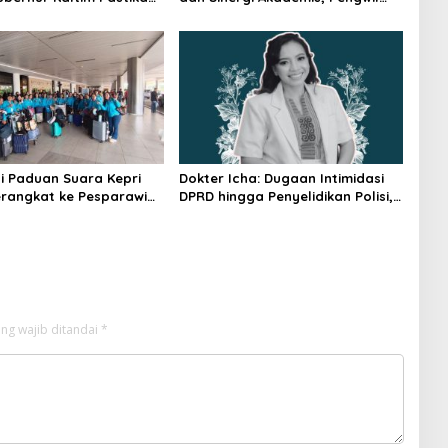
kses 30 Kilometer
Kaltim IPPAT Gelar Bimtek Ujian
PPAT 2026
i Paduan Suara Kepri
Dokter Icha: Dugaan Intimidasi
rangkat ke Pesparawi
DPRD hingga Penyelidikan Polisi,
Ini Rangkaian Perkembangannya
ng wajib ditandai
*