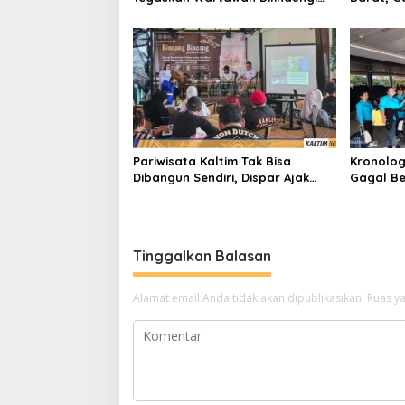
UU Pers
Bangun A
Pariwisata Kaltim Tak Bisa
Kronolog
Dibangun Sendiri, Dispar Ajak
Gagal Be
Semua Pihak Berkolaborasi
Nasional
Tinggalkan Balasan
Alamat email Anda tidak akan dipublikasikan.
Ruas ya