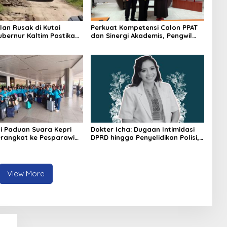
lan Rusak di Kutai
Perkuat Kompetensi Calon PPAT
ubernur Kaltim Pastikan
dan Sinergi Akademis, Pengwil
kses 30 Kilometer
Kaltim IPPAT Gelar Bimtek Ujian
PPAT 2026
i Paduan Suara Kepri
Dokter Icha: Dugaan Intimidasi
rangkat ke Pesparawi
DPRD hingga Penyelidikan Polisi,
Ini Rangkaian Perkembangannya
View More