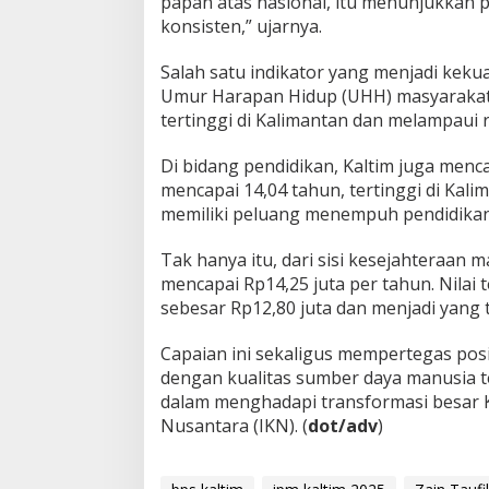
papan atas nasional, itu menunjukkan
konsisten,” ujarnya.
Salah satu indikator yang menjadi keku
Umur Harapan Hidup (UHH) masyarakat K
tertinggi di Kalimantan dan melampaui r
Di bidang pendidikan, Kaltim juga menca
mencapai 14,04 tahun, tertinggi di Kal
memiliki peluang menempuh pendidikan h
Tak hanya itu, dari sisi kesejahteraan m
mencapai Rp14,25 juta per tahun. Nilai t
sebesar Rp12,80 juta dan menjadi yang t
Capaian ini sekaligus mempertegas posi
dengan kualitas sumber daya manusia ter
dalam menghadapi transformasi besar 
Nusantara (IKN). (
dot/adv
)