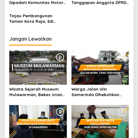
Dipadati Komunitas Motor
Tanggapan Anggota DPRD
Setiap Weekend, Peluang
Kaltim Dapil Kukar
Dongkrak Ekonomi UMKM
Tinjau Pembangunan
Taman Kota Raja, Edi
Damansyah Harap Jadi
Ruang Bagi Pelaku Usaha
Jangan Lewatkan
Wisata Sejarah Museum
Warga Jalan Ulin
Mulawarman, Bekas Istana
Samarinda Dihebohkan
dari Kesultanan Kutai
dengan Sopir Travel
Meninggal Dalam Mobil
Terparkir