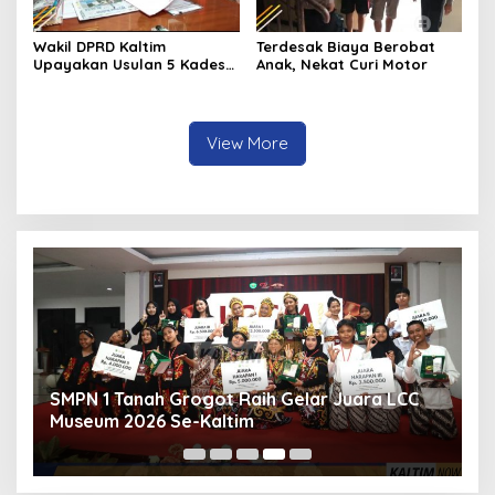
Wakil DPRD Kaltim
Terdesak Biaya Berobat
Upayakan Usulan 5 Kades
Anak, Nekat Curi Motor
Tenggarong Seberang
View More
PWI Kecam Hotman Paris, Tegaskan
Wartawan Dilindungi UU Pers