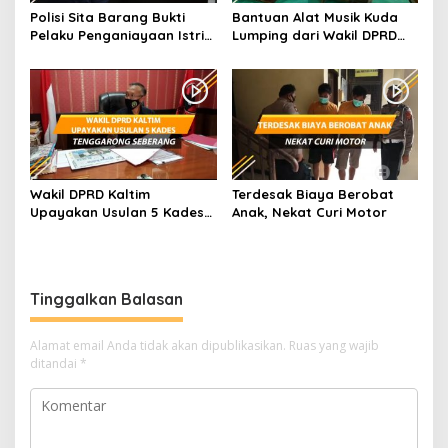
Polisi Sita Barang Bukti
Bantuan Alat Musik Kuda
Pelaku Penganiayaan Istri
Lumping dari Wakil DPRD
dan Anak di Samarinda
Kaltim
Wakil DPRD Kaltim
Terdesak Biaya Berobat
Upayakan Usulan 5 Kades
Anak, Nekat Curi Motor
Tenggarong Seberang
Tinggalkan Balasan
Alamat email Anda tidak akan dipublikasikan.
Ruas yang wajib
ditandai
*