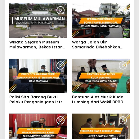
Wisata Sejarah Museum
Warga Jalan Ulin
Mulawarman, Bekas Istana
Samarinda Dihebohkan
dari Kesultanan Kutai
dengan Sopir Travel
Meninggal Dalam Mobil
Terparkir
Polisi Sita Barang Bukti
Bantuan Alat Musik Kuda
Pelaku Penganiayaan Istri
Lumping dari Wakil DPRD
dan Anak di Samarinda
Kaltim