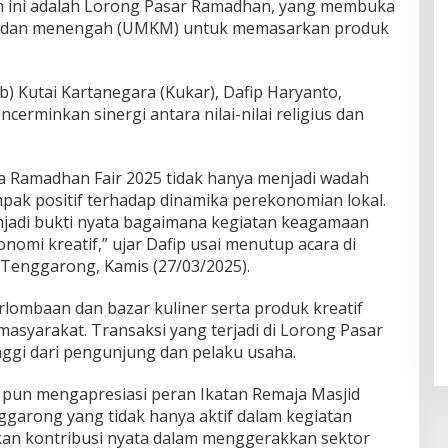
an ini adalah Lorong Pasar Ramadhan, yang membuka
il, dan menengah (UMKM) untuk memasarkan produk
ab) Kutai Kartanegara (Kukar), Dafip Haryanto,
rminkan sinergi antara nilai-nilai religius dan
a Ramadhan Fair 2025 tidak hanya menjadi wadah
mpak positif terhadap dinamika perekonomian lokal.
jadi bukti nyata bagaimana kegiatan keagamaan
omi kreatif,” ujar Dafip usai menutup acara di
Tenggarong, Kamis (27/03/2025).
lombaan dan bazar kuliner serta produk kreatif
syarakat. Transaksi yang terjadi di Lorong Pasar
gi dari pengunjung dan pelaku usaha.
pun mengapresiasi peran Ikatan Remaja Masjid
ggarong yang tidak hanya aktif dalam kegiatan
an kontribusi nyata dalam menggerakkan sektor