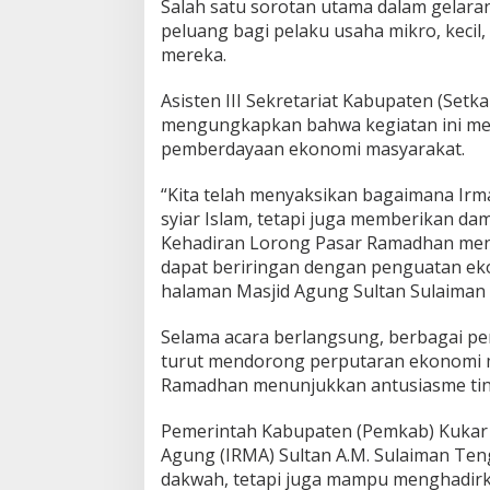
Salah satu sorotan utama dalam gelar
peluang bagi pelaku usaha mikro, kec
mereka.
Asisten III Sekretariat Kabupaten (Setk
mengungkapkan bahwa kegiatan ini mence
pemberdayaan ekonomi masyarakat.
“Kita telah menyaksikan bagaimana Irm
syiar Islam, tetapi juga memberikan da
Kehadiran Lorong Pasar Ramadhan men
dapat beriringan dengan penguatan ekon
halaman Masjid Agung Sultan Sulaiman 
Selama acara berlangsung, berbagai per
turut mendorong perputaran ekonomi ma
Ramadhan menunjukkan antusiasme ting
Pemerintah Kabupaten (Pemkab) Kukar 
Agung (IRMA) Sultan A.M. Sulaiman Ten
dakwah, tetapi juga mampu menghadirk