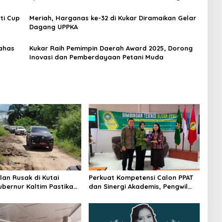
ti Cup
Meriah, Harganas ke-32 di Kukar Diramaikan Gelar
Dagang UPPKA
ahas
Kukar Raih Pemimpin Daerah Award 2025, Dorong
Inovasi dan Pemberdayaan Petani Muda
lan Rusak di Kutai
Perkuat Kompetensi Calon PPAT
ubernur Kaltim Pastikan
dan Sinergi Akademis, Pengwil
kses 30 Kilometer
Kaltim IPPAT Gelar Bimtek Ujian
PPAT 2026