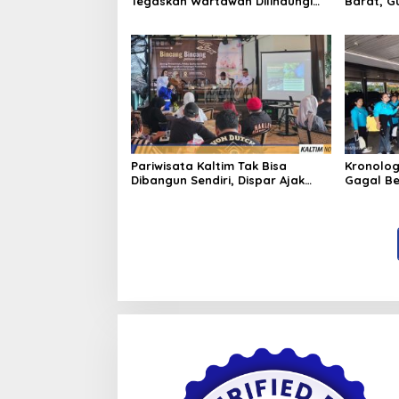
Tegaskan Wartawan Dilindungi
Barat, G
UU Pers
Bangun A
Pariwisata Kaltim Tak Bisa
Kronolog
Dibangun Sendiri, Dispar Ajak
Gagal Be
Semua Pihak Berkolaborasi
Nasional