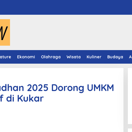
ature
Ekonomi
Olahraga
Wisata
Kuliner
Budaya
A
adhan 2025 Dorong UMKM
f di Kukar
got Raih Gelar
PWI Kecam Hotman Paris,
m 2026 Se-Kaltim
Tegaskan Wartawan Dilindungi UU
Pers