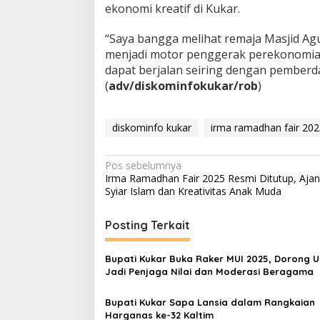
ekonomi kreatif di Kukar.
“Saya bangga melihat remaja Masjid Agun
menjadi motor penggerak perekonomia
dapat berjalan seiring dengan pemberd
(
adv/diskominfokukar/rob
)
diskominfo kukar
irma ramadhan fair 20
Navigasi
Pos sebelumnya
Irma Ramadhan Fair 2025 Resmi Ditutup, Aja
pos
Syiar Islam dan Kreativitas Anak Muda
Posting Terkait
Bupati Kukar Buka Raker MUI 2025, Dorong 
Jadi Penjaga Nilai dan Moderasi Beragama
Bupati Kukar Sapa Lansia dalam Rangkaian
Harganas ke-32 Kaltim