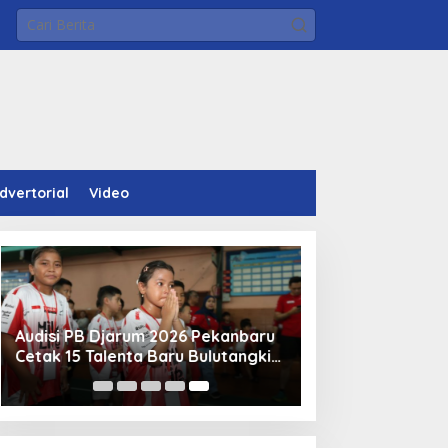
dvertorial
Video
Audisi PB Djarum 2026 Pekanbaru
Cetak 15 Talenta Baru Bulutangkis
Indonesia