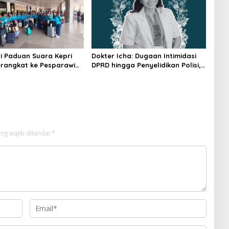
i Paduan Suara Kepri
Dokter Icha: Dugaan Intimidasi
rangkat ke Pesparawi
DPRD hingga Penyelidikan Polisi,
Ini Rangkaian Perkembangannya
ng wajib ditandai
*