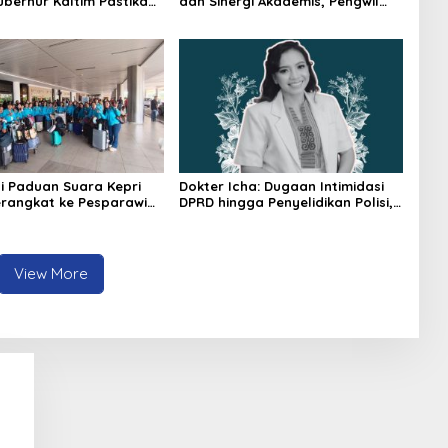
ubernur Kaltim Pastikan
dan Sinergi Akademis, Pengwil
kses 30 Kilometer
Kaltim IPPAT Gelar Bimtek Ujian
PPAT 2026
i Paduan Suara Kepri
Dokter Icha: Dugaan Intimidasi
rangkat ke Pesparawi
DPRD hingga Penyelidikan Polisi,
Ini Rangkaian Perkembangannya
View More