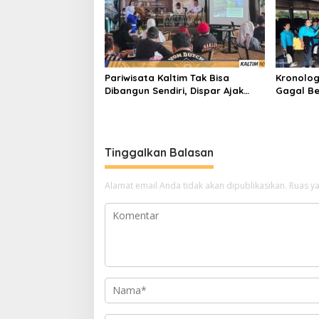
Pariwisata Kaltim Tak Bisa
Kronolog
Dibangun Sendiri, Dispar Ajak
Gagal Be
Semua Pihak Berkolaborasi
Nasional
Tinggalkan Balasan
Alamat email Anda tidak akan dipublikasikan.
Ruas ya