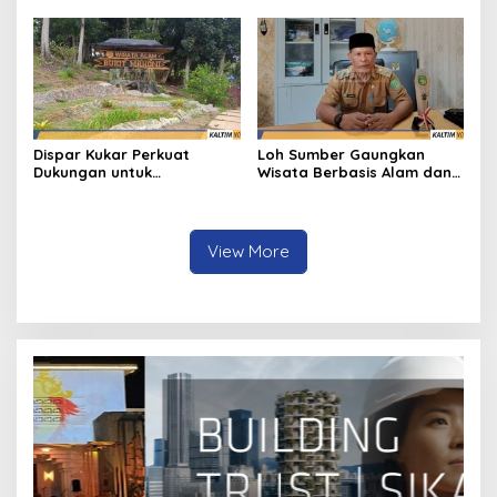
Berbasis Jospol
Kolaborasi Infrastruktur
dan Investasi
Dispar Kukar Perkuat
Loh Sumber Gaungkan
Dukungan untuk
Wisata Berbasis Alam dan
Pengembangan Wisata
Warga
Bukit Mahoni
View More