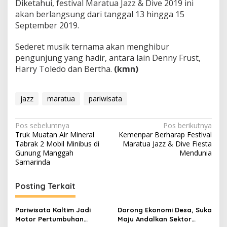
Diketahui, festival Maratua Jazz & Dive 2019 ini
akan berlangsung dari tanggal 13 hingga 15
September 2019.
Sederet musik ternama akan menghibur
pengunjung yang hadir, antara lain Denny Frust,
Harry Toledo dan Bertha.
(kmn)
jazz
maratua
pariwisata
Navigasi
Pos sebelumnya
Pos berikutnya
Truk Muatan Air Mineral
Kemenpar Berharap Festival
pos
Tabrak 2 Mobil Minibus di
Maratua Jazz & Dive Fiesta
Gunung Manggah
Mendunia
Samarinda
Posting Terkait
Pariwisata Kaltim Jadi
Dorong Ekonomi Desa, Suka
Motor Pertumbuhan
Maju Andalkan Sektor