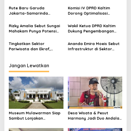
Ekonomi, Dispar Dorong
Pangan dan Pariwisata
Kolaborasi Infrastruktur
Rute Baru Garuda
Komisi IV DPRD Kaltim
dan Investasi
Jakarta–Samarinda
Dorong Optimalisasi
Dorong Pertumbuhan Bisnis
Pariwisata di Benua Etam
MICE di Kaltim
Rizky Amalia Sebut Sungai
Wakil Ketua DPRD Kaltim
Mahakam Punya Potensi
Dukung Pengembangan
Tingkatkan PAD di Sektor
Desa Wisata di Benua Etam
Pariwisata
Tingkatkan Sektor
Ananda Emira Moeis Sebut
Pariwisata dan Ekraf,
Infrastruktur di Sektor
Dispar Kaltim Gelar
Pariwisata Perlu
Rakornis di Maratua
Dimaksimalkan
Jangan Lewatkan
Museum Mulawarman Siap
Desa Wisata & Pesut
Sambut Lonjakan
Harmony Jadi Duo Andalan
Pengunjung Saat Libur
Kaltim Sambut Jospol 2026
Lebaran