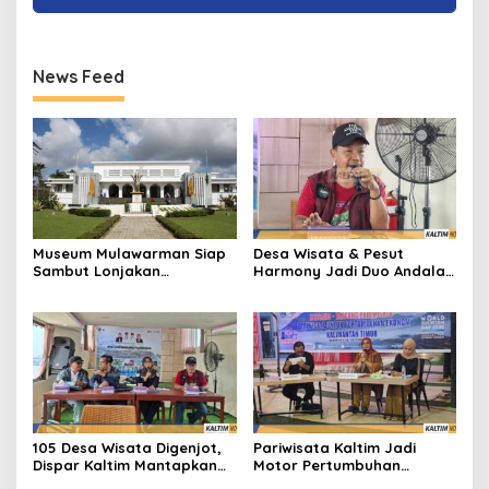
News Feed
Museum Mulawarman Siap
Desa Wisata & Pesut
Sambut Lonjakan
Harmony Jadi Duo Andalan
Pengunjung Saat Libur
Kaltim Sambut Jospol 2026
Lebaran
105 Desa Wisata Digenjot,
Pariwisata Kaltim Jadi
Dispar Kaltim Mantapkan
Motor Pertumbuhan
Langkah Besar Pariwisata
Ekonomi, Dispar Dorong