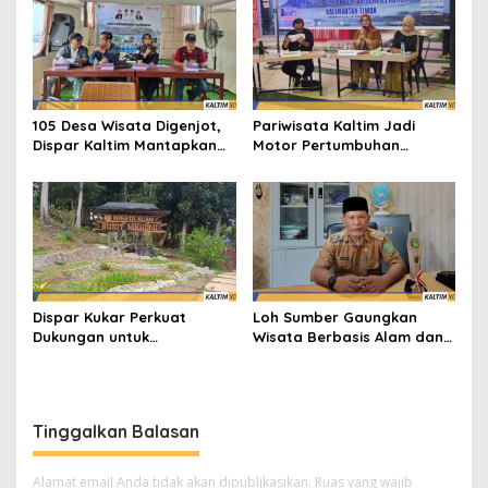
105 Desa Wisata Digenjot,
Pariwisata Kaltim Jadi
Dispar Kaltim Mantapkan
Motor Pertumbuhan
Langkah Besar Pariwisata
Ekonomi, Dispar Dorong
Berbasis Jospol
Kolaborasi Infrastruktur
dan Investasi
Dispar Kukar Perkuat
Loh Sumber Gaungkan
Dukungan untuk
Wisata Berbasis Alam dan
Pengembangan Wisata
Warga
Bukit Mahoni
Tinggalkan Balasan
Alamat email Anda tidak akan dipublikasikan.
Ruas yang wajib