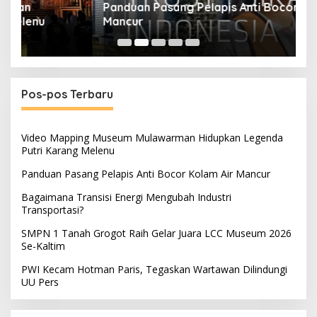
Panduan Pasang Pelapis Anti Bocor Kolam Air
B
Mancur
T
Pos-pos Terbaru
Video Mapping Museum Mulawarman Hidupkan Legenda
Putri Karang Melenu
Panduan Pasang Pelapis Anti Bocor Kolam Air Mancur
Bagaimana Transisi Energi Mengubah Industri
Transportasi?
SMPN 1 Tanah Grogot Raih Gelar Juara LCC Museum 2026
Se-Kaltim
PWI Kecam Hotman Paris, Tegaskan Wartawan Dilindungi
UU Pers