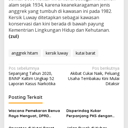
alam sejak 1934, karena keanekaragaman jenis
anggrek yang tumbuh di kawasan ini pada 1982.
Kersik Luway ditetapkan sebagai kawasan
konservasi dan kini berada di bawah payung
Kementrian Lingkungan Hidup dan Kehutanan.
(zul)
anggrek hitam
kersik luway
kutai barat
Navigasi
Pos sebelumnya
Pos berikutnya
Sepanjang Tahun 2020,
Akibat Cukai Naik, Peluang
pos
BNNP Kaltim Ungkap 52
Usaha Tembakau Kini Mulai
Laporan Kasus Narkotika
Ditaksir
Posting Terkait
Wacana Pemekaran Benua
Disperindag Kukar
Raya Menguat, DPRD
Perpanjang PKS dengan
Kaltim Janji Kawal Hingga
Kutai Barat dalam Layanan
Pusat
Kemetrologian