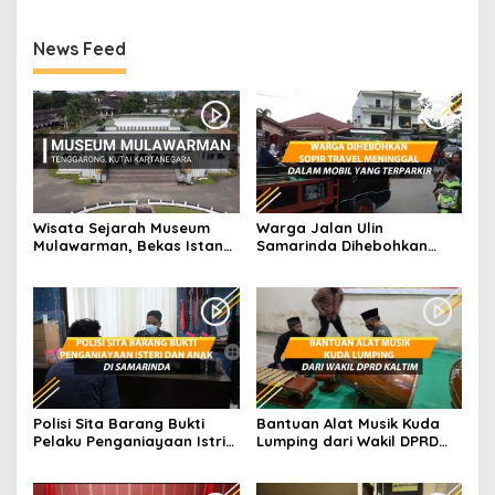
News Feed
Wisata Sejarah Museum
Warga Jalan Ulin
Mulawarman, Bekas Istana
Samarinda Dihebohkan
dari Kesultanan Kutai
dengan Sopir Travel
Meninggal Dalam Mobil
Terparkir
Polisi Sita Barang Bukti
Bantuan Alat Musik Kuda
Pelaku Penganiayaan Istri
Lumping dari Wakil DPRD
dan Anak di Samarinda
Kaltim