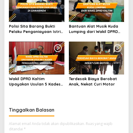
Polisi Sita Barang Bukti
Bantuan Alat Musik Kuda
Pelaku Penganiayaan Istri
Lumping dari Wakil DPRD
dan Anak di Samarinda
Kaltim
Wakil DPRD Kaltim
Terdesak Biaya Berobat
Upayakan Usulan 5 Kades
Anak, Nekat Curi Motor
Tenggarong Seberang
Tinggalkan Balasan
Alamat email Anda tidak akan dipublikasikan.
Ruas yang wajib
ditandai
*