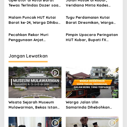
Operator di Kutai Barat
Jalan Rusak di Kubar,
Tewas Terlindas Dozer saat
Veridiana Minta Kades
Bekerja
Ajukan Permohonan Bankeu
ke Pemprov Kaltim
Malam Puncak HUT Kutai
Tugu Perdamaian Kutai
Barat ke-24, Warga Dihibur
Barat Diresmikan, Warga
Penampilan Repvblik dan
Diminta Jaga Toleransi
Happy Asmara
Antar Sesama
Pecahkan Rekor Muri
Pimpin Upacara Peringatan
Penggunaan Anjat
HUT Kubar, Bupati FX
Terbanyak Jadi Kado
Yapan Ajak Warga
Istimewa HUT Kutai Barat
Manfaatkan Kebersamaan
Jangan Lewatkan
Wisata Sejarah Museum
Warga Jalan Ulin
Mulawarman, Bekas Istana
Samarinda Dihebohkan
dari Kesultanan Kutai
dengan Sopir Travel
Meninggal Dalam Mobil
Terparkir