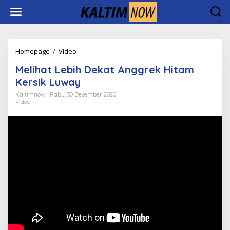
Lewati
ke
konten
Melihat
Homepage
/
Video
Lebih
Melihat Lebih Dekat Anggrek Hitam
Dekat
Anggrek
Kersik Luway
Hitam
Kaltimnow
Rabu, 30 Desember 2020
Kersik
Video
Luway