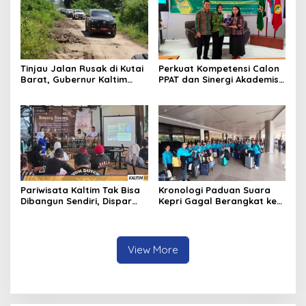
Tinjau Jalan Rusak di Kutai
Perkuat Kompetensi Calon
Barat, Gubernur Kaltim
PPAT dan Sinergi Akademis,
Pastikan Bangun Akses 30
Pengwil Kaltim IPPAT Gelar
Kilometer
Bimtek Ujian PPAT 2026
Pariwisata Kaltim Tak Bisa
Kronologi Paduan Suara
Dibangun Sendiri, Dispar
Kepri Gagal Berangkat ke
Ajak Semua Pihak
Pesparawi Nasional
Berkolaborasi
View More