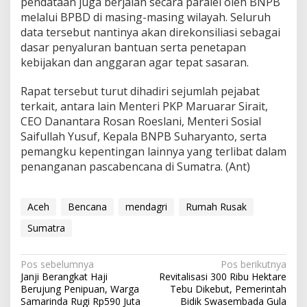
pendataan juga berjalan secara paralel oleh BNPB
melalui BPBD di masing-masing wilayah. Seluruh
data tersebut nantinya akan direkonsiliasi sebagai
dasar penyaluran bantuan serta penetapan
kebijakan dan anggaran agar tepat sasaran.
Rapat tersebut turut dihadiri sejumlah pejabat
terkait, antara lain Menteri PKP Maruarar Sirait,
CEO Danantara Rosan Roeslani, Menteri Sosial
Saifullah Yusuf, Kepala BNPB Suharyanto, serta
pemangku kepentingan lainnya yang terlibat dalam
penanganan pascabencana di Sumatra. (Ant)
Aceh
Bencana
mendagri
Rumah Rusak
Sumatra
Navigasi
Pos sebelumnya
Pos berikutnya
Janji Berangkat Haji
Revitalisasi 300 Ribu Hektare
pos
Berujung Penipuan, Warga
Tebu Dikebut, Pemerintah
Samarinda Rugi Rp590 Juta
Bidik Swasembada Gula