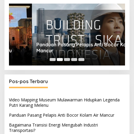
Panduan Pasang Pelapis Anti Bocor Kolam Air
B
Mancur
T
Pos-pos Terbaru
Video Mapping Museum Mulawarman Hidupkan Legenda
Putri Karang Melenu
Panduan Pasang Pelapis Anti Bocor Kolam Air Mancur
Bagaimana Transisi Energi Mengubah Industri
Transportasi?