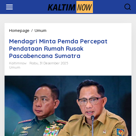
Lewati
ke
konten
Mendagri
Homepage
/
Umum
Minta
Mendagri Minta Pemda Percepat
Pemda
Percepat
Pendataan Rumah Rusak
Pendataan
Pascabencana Sumatra
Rumah
Rusak
Kaltimnow
Rabu, 31 Desember 2025
Umum
Pascabencana
Sumatra