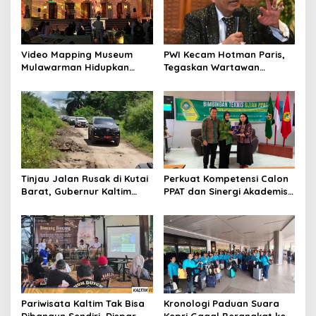
Video Mapping Museum
PWI Kecam Hotman Paris,
Mulawarman Hidupkan
Tegaskan Wartawan
Legenda Putri Karang
Dilindungi UU Pers
Melenu
Tinjau Jalan Rusak di Kutai
Perkuat Kompetensi Calon
Barat, Gubernur Kaltim
PPAT dan Sinergi Akademis,
Pastikan Bangun Akses 30
Pengwil Kaltim IPPAT Gelar
Kilometer
Bimtek Ujian PPAT 2026
Pariwisata Kaltim Tak Bisa
Kronologi Paduan Suara