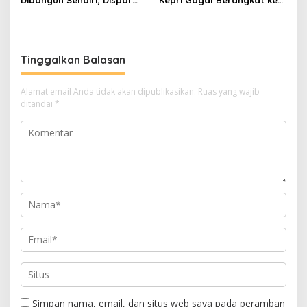
Dibangun Sendiri, Dispar
Kepri Gagal Berangkat ke
Ajak Semua Pihak
Pesparawi Nasional
Berkolaborasi
Tinggalkan Balasan
Alamat email Anda tidak akan dipublikasikan.
Ruas yang wajib
ditandai
*
Simpan nama, email, dan situs web saya pada peramban