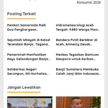
Konsumsi 2026
Posting Terkait
Pemkot Samarinda Raih
Hidrometeorologi Aceh
Dua Penghargaan
Tengah: 9.880 Warga Masih
Bergengsi Regional
Terisolasi Lebih dari 50 Hari
Kalimantan 2026
Pascabencana
Sejumlah Wilayah di Kalsel
Bendera Putih Berkibar di
Terendam Banjir, Tagana
Aceh, Amnesty Desak
Dikerahkan
Pemerintah Buka Bantuan
Nasional dan Internasional
Pemerintah Manfaatkan
Menkeu Tegaskan Bantuan
Kayu Gelondongan Banjir
Diaspora untuk Korban
untuk Hunian Korban
Bencana Bebas Pajak, Asal
Bencana Sumatra
Ikuti Prosedur
Solidaritas Negeri
Banjir Sumatera Membuka
Serumpun, Siti Nurhaliza
Celah Janji Iklim Indonesia
Kirim Bantuan Tiga Truk
di Forum Dunia
untuk Korban Banjir–
Longsor Aceh
Jangan Lewatkan