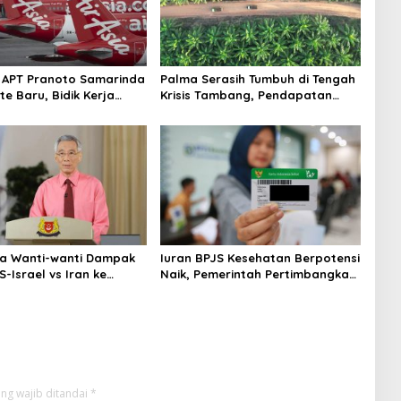
 APT Pranoto Samarinda
Palma Serasih Tumbuh di Tengah
te Baru, Bidik Kerja
Krisis Tambang, Pendapatan
gan AirAsia
Tembus Rp2,55 Triliun
a Wanti-wanti Dampak
Iuran BPJS Kesehatan Berpotensi
-Israel vs Iran ke
Naik, Pemerintah Pertimbangkan
ergi dan Ekonomi
Kemampuan Masyarakat dan
Defisit Rp20 Triliun
ng wajib ditandai
*