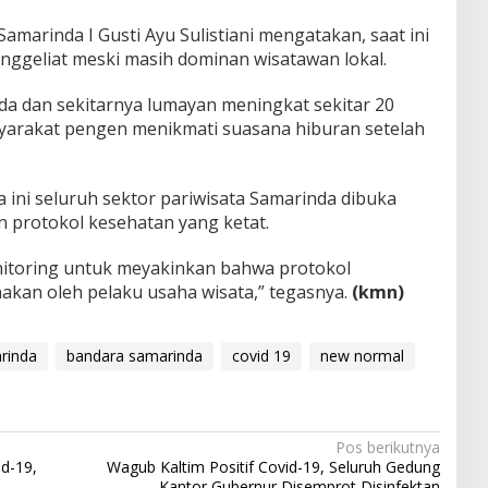
Samarinda I Gusti Ayu Sulistiani mengatakan, saat ini
nggeliat meski masih dominan wisatawan lokal.
nda dan sekitarnya lumayan meningkat sekitar 20
syarakat pengen menikmati suasana hiburan setelah
ga ini seluruh sektor pariwisata Samarinda dibuka
n protokol kesehatan yang ketat.
nitoring untuk meyakinkan bahwa protokol
akan oleh pelaku usaha wisata,” tegasnya.
(kmn)
rinda
bandara samarinda
covid 19
new normal
Pos berikutnya
d-19,
Wagub Kaltim Positif Covid-19, Seluruh Gedung
Kantor Gubernur Disemprot Disinfektan