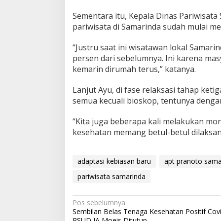
Sementara itu, Kepala Dinas Pariwisata 
pariwisata di Samarinda sudah mulai me
“Justru saat ini wisatawan lokal Samari
persen dari sebelumnya. Ini karena ma
kemarin dirumah terus,” katanya.
Lanjut Ayu, di fase relaksasi tahap keti
semua kecuali bioskop, tentunya denga
“Kita juga beberapa kali melakukan mo
kesehatan memang betul-betul dilaksan
adaptasi kebiasan baru
apt pranoto sama
pariwisata samarinda
Navigasi
Pos sebelumnya
Sembilan Belas Tenaga Kesehatan Positif Covi
pos
RSUD IA Moeis Ditutup