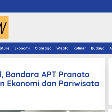
ature
Ekonomi
Olahraga
Wisata
Kuliner
Budaya
A
, Bandara APT Pranoto
n Ekonomi dan Pariwisata
Panduan Pasang Pelapis Anti
Bocor Kolam Air Mancur