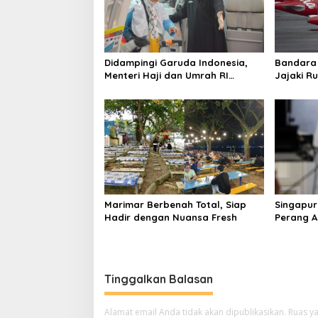
Didampingi Garuda Indonesia,
Bandara
Menteri Haji dan Umrah RI
Jajaki Ru
Pastikan Kelancaran
Sama den
Penerbangan Haji di Balikpapan
Marimar Berbenah Total, Siap
Singapur
Hadir dengan Nuansa Fresh
Perang AS
Harga En
Global
Tinggalkan Balasan
Alamat email Anda tidak akan dipublikasikan.
Ruas ya