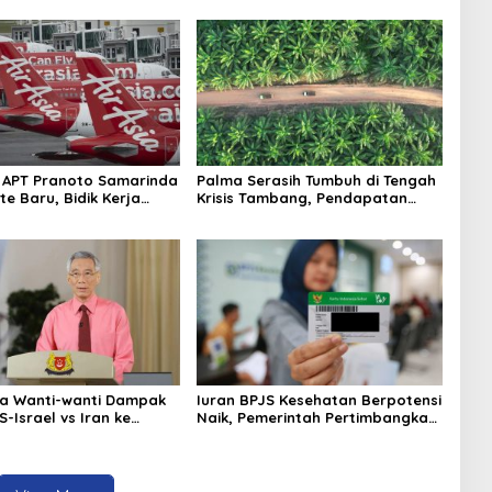
 APT Pranoto Samarinda
Palma Serasih Tumbuh di Tengah
te Baru, Bidik Kerja
Krisis Tambang, Pendapatan
gan AirAsia
Tembus Rp2,55 Triliun
a Wanti-wanti Dampak
Iuran BPJS Kesehatan Berpotensi
-Israel vs Iran ke
Naik, Pemerintah Pertimbangkan
ergi dan Ekonomi
Kemampuan Masyarakat dan
Defisit Rp20 Triliun