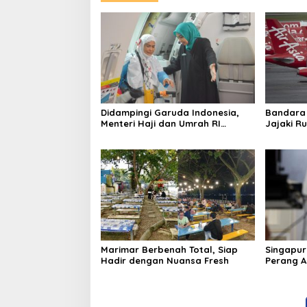
Didampingi Garuda Indonesia,
Bandara
Menteri Haji dan Umrah RI
Jajaki Ru
Pastikan Kelancaran
Sama den
Penerbangan Haji di Balikpapan
Marimar Berbenah Total, Siap
Singapur
Hadir dengan Nuansa Fresh
Perang AS
Harga En
Global