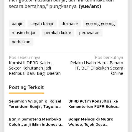
secara bertahap,” pungkasnya.
(yue/ant)
banjir
cegah banjir
drainase
gorong gorong
musim hujan
pemkab kukar
perawatan
perbaikan
Navigasi
Pos sebelumnya
Pos berikutnya
Komisi II DPRD Kaltim,
Pelaku Usaha Harus Paham
pos
Sektor Kehutanan Jadi
IT, BLT Dilakukan Secara
Retribusi Baru Bagi Daerah
Online
Posting Terkait
Sejumlah Wilayah di Kalsel
DPRD Kutim Konsultasi ke
Terendam Banjir, Tagana
Kementerian PUPR Bahas
Dikerahkan
Banjir DAS Mahakam dan
Irigasi Pertanian
Banjir Sumatera Membuka
Banjir Meluas di Muara
Celah Janji Iklim Indonesia
Wahau, Tujuh Desa
di Forum Dunia
Terendam dan Ketinggian