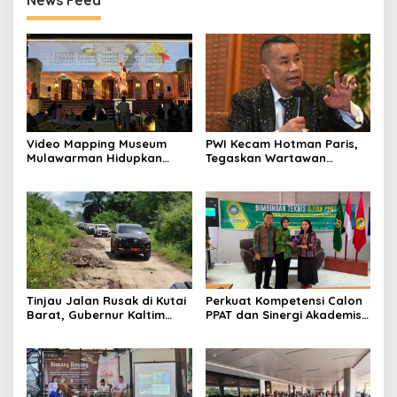
News Feed
Video Mapping Museum
PWI Kecam Hotman Paris,
Mulawarman Hidupkan
Tegaskan Wartawan
Legenda Putri Karang
Dilindungi UU Pers
Melenu
Tinjau Jalan Rusak di Kutai
Perkuat Kompetensi Calon
Barat, Gubernur Kaltim
PPAT dan Sinergi Akademis,
Pastikan Bangun Akses 30
Pengwil Kaltim IPPAT Gelar
Kilometer
Bimtek Ujian PPAT 2026