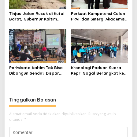
Tinjau Jalan Rusak di Kutai
Perkuat Kompetensi Calon
Barat, Gubernur Kaltim
PPAT dan Sinergi Akademis,
Pastikan Bangun Akses 30
Pengwil Kaltim IPPAT Gelar
Kilometer
Bimtek Ujian PPAT 2026
Pariwisata Kaltim Tak Bisa
Kronologi Paduan Suara
Dibangun Sendiri, Dispar
Kepri Gagal Berangkat ke
Ajak Semua Pihak
Pesparawi Nasional
Berkolaborasi
Tinggalkan Balasan
Alamat email Anda tidak akan dipublikasikan.
Ruas yang wajib
ditandai
*