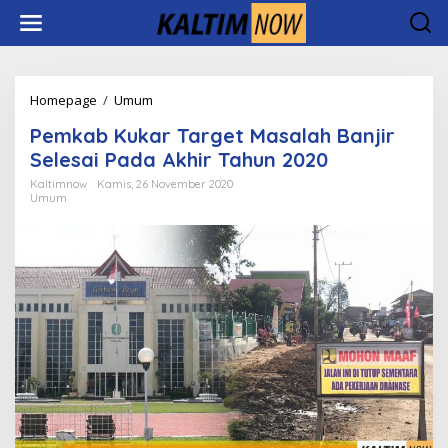
Lewati
ke
konten
Pemkab
Homepage
/
Umum
Kukar
Pemkab Kukar Target Masalah Banjir
Target
Masalah
Selesai Pada Akhir Tahun 2020
Banjir
Kaltimnow
Kamis, 26 November 2020
Selesai
Umum
Pada
Akhir
Tahun
2020