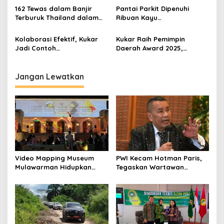
Air Terus Naik
162 Tewas dalam Banjir
Pantai Parkit Dipenuhi
Terburuk Thailand dalam
Ribuan Kayu
Satu Dekade, Anutin
Pascabencana, Akses
Charnvirakul: Belum
Nelayan Terganggu
Kolaborasi Efektif, Kukar
Kukar Raih Pemimpin
Optimal Tangani Banjir
Jadi Contoh
Daerah Award 2025,
Penanggulangan Stunting
Dorong Inovasi dan
di Kaltim
Pemberdayaan Petani
Muda
Jangan Lewatkan
Video Mapping Museum
PWI Kecam Hotman Paris,
Mulawarman Hidupkan
Tegaskan Wartawan
Legenda Putri Karang
Dilindungi UU Pers
Melenu