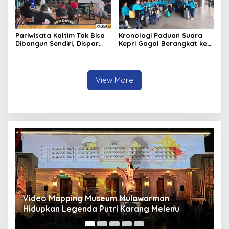
Pariwisata Kaltim Tak Bisa
Kronologi Paduan Suara
Dibangun Sendiri, Dispar
Kepri Gagal Berangkat ke
Ajak Semua Pihak
Pesparawi Nasional
Berkolaborasi
View More
Panduan Pasang Pelapis Anti Bocor Kolam Air
B
Mancur
T