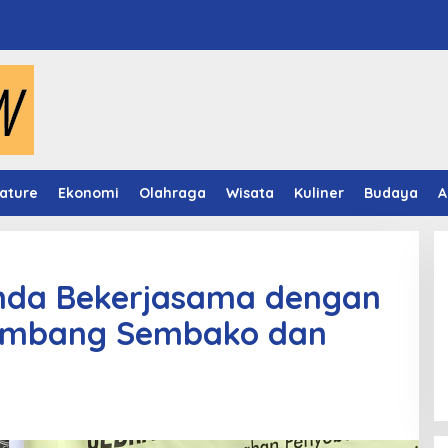
ature
Ekonomi
Olahraga
Wisata
Kuliner
Budaya
A
nda Bekerjasama dengan
Sumbang Sembako dan
Video Mapping Museum
Mulawarman Hidupkan Legenda
Putri Karang Melenu