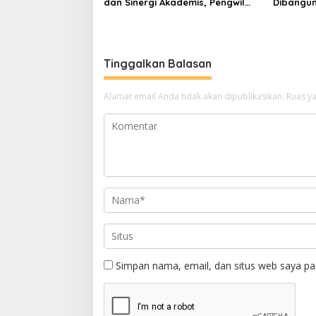
dan Sinergi Akademis, Pengwil
Dibangun 
Kaltim IPPAT Gelar Bimtek Ujian
Semua Pi
PPAT 2026
Tinggalkan Balasan
Alamat email Anda tidak akan dipublikasikan.
Ruas ya
Simpan nama, email, dan situs web saya pa