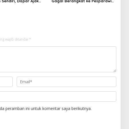
Sendiri, Dispar Ajak
Gagal Berangkat ke Pesparawi
hak Berkolaborasi
Nasional
ng wajib ditandai
*
da peramban ini untuk komentar saya berikutnya.