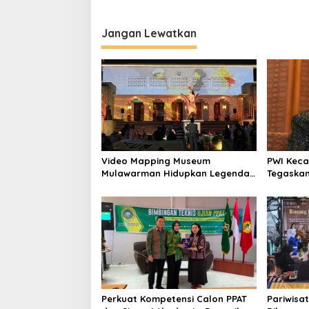
Jangan Lewatkan
Video Mapping Museum
PWI Keca
Mulawarman Hidupkan Legenda
Tegaskan
Putri Karang Melenu
UU Pers
Perkuat Kompetensi Calon PPAT
Pariwisat