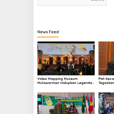
News Feed
Video Mapping Museum
PWI Keca
Mulawarman Hidupkan Legenda
Tegaskan
Putri Karang Melenu
UU Pers