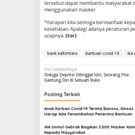
tersebut dapat membantu masyarakat d
menggunakan masker.
“Harapan kita semoga bermanfaat kepa
kesehatan. Apalagi adanya peraturan 
ucapnya.
(tor)
bank kaltimtara
bantuan covid-19
ika
Navigasi
Pos sebelumnya
Diduga Depresi Ditinggal Istri, Seorang Pria
pos
Gantung Diri di Sebuah Ruko
Posting Terkait
Anak Korban Covid-19 Terima Bansos, Dinsos
Harap Ada Penambahan Penerima Bantuan
IKA Unmul Gebrak Bagikan 2.000 Masker Kain
Kepada Masyarakat