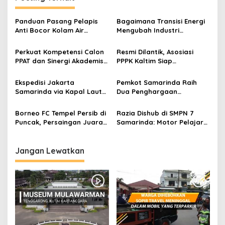
Panduan Pasang Pelapis
Bagaimana Transisi Energi
Anti Bocor Kolam Air
Mengubah Industri
Mancur
Transportasi?
Perkuat Kompetensi Calon
Resmi Dilantik, Asosiasi
PPAT dan Sinergi Akademis,
PPPK Kaltim Siap
Pengwil Kaltim IPPAT Gelar
Perjuangkan Kesetaraan
Bimtek Ujian PPAT 2026
Karier Hingga Kawal Isu
Ekspedisi Jakarta
Pemkot Samarinda Raih
Kontrak ke Pusat
Samarinda via Kapal Laut
Dua Penghargaan
untuk Pengiriman Barang
Bergengsi Regional
Lebih Efisien
Kalimantan 2026
Borneo FC Tempel Persib di
Razia Dishub di SMPN 7
Puncak, Persaingan Juara
Samarinda: Motor Pelajar
Super League Makin Panas
Digembosi, Alasan
Keselamatan
Jangan Lewatkan