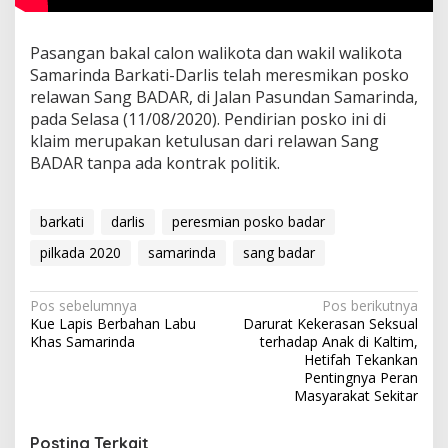
Pasangan bakal calon walikota dan wakil walikota
Samarinda Barkati-Darlis telah meresmikan posko
relawan Sang BADAR, di Jalan Pasundan Samarinda,
pada Selasa (11/08/2020). Pendirian posko ini di
klaim merupakan ketulusan dari relawan Sang
BADAR tanpa ada kontrak politik.
barkati
darlis
peresmian posko badar
pilkada 2020
samarinda
sang badar
Navigasi
Pos sebelumnya
Pos berikutnya
Kue Lapis Berbahan Labu
Darurat Kekerasan Seksual
pos
Khas Samarinda
terhadap Anak di Kaltim,
Hetifah Tekankan
Pentingnya Peran
Masyarakat Sekitar
Posting Terkait