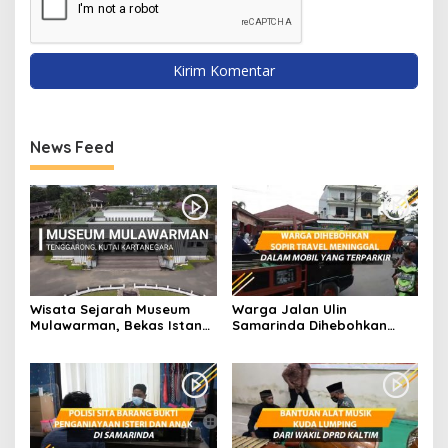
News Feed
Wisata Sejarah Museum
Warga Jalan Ulin
Mulawarman, Bekas Istana
Samarinda Dihebohkan
dari Kesultanan Kutai
dengan Sopir Travel
Meninggal Dalam Mobil
Terparkir