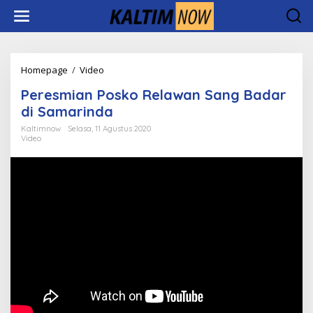
Lewati
ke
konten
Peresmian
Homepage
/
Video
Posko
Peresmian Posko Relawan Sang Badar
Relawan
Sang
di Samarinda
Badar
Kaltimnow
Selasa, 11 Agustus 2020
di
Video
Samarinda