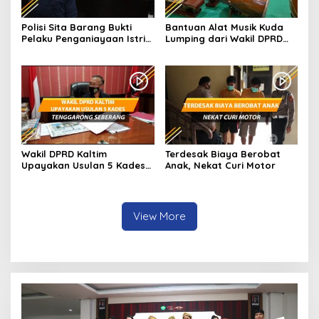
Polisi Sita Barang Bukti
Bantuan Alat Musik Kuda
Pelaku Penganiayaan Istri
Lumping dari Wakil DPRD
dan Anak di Samarinda
Kaltim
Wakil DPRD Kaltim
Terdesak Biaya Berobat
Upayakan Usulan 5 Kades
Anak, Nekat Curi Motor
Tenggarong Seberang
View More