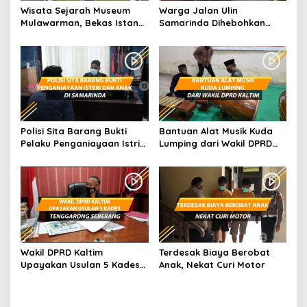
Wisata Sejarah Museum
Warga Jalan Ulin
Mulawarman, Bekas Istana
Samarinda Dihebohkan
dari Kesultanan Kutai
dengan Sopir Travel
Meninggal Dalam Mobil
Terparkir
Polisi Sita Barang Bukti
Bantuan Alat Musik Kuda
Pelaku Penganiayaan Istri
Lumping dari Wakil DPRD
dan Anak di Samarinda
Kaltim
Wakil DPRD Kaltim
Terdesak Biaya Berobat
Upayakan Usulan 5 Kades
Anak, Nekat Curi Motor
Tenggarong Seberang