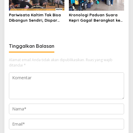
Pariwisata Kaltim Tak Bisa
Kronologi Paduan Suara
Dibangun Sendiri, Dispar
Kepri Gagal Berangkat ke
Ajak Semua Pihak
Pesparawi Nasional
Berkolaborasi
Tinggalkan Balasan
Alamat email Anda tidak akan dipublikasikan.
Ruas yang wajib
ditandai
*