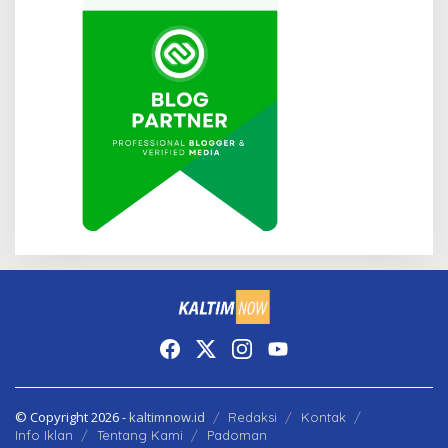
© Copyright 2026 -
kaltimnow.id
Redaksi
Kontak
Info Iklan
Tentang Kami
Padoman