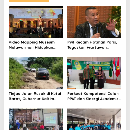
Video Mapping Museum
PWI Kecam Hotman Paris,
Mulawarman Hidupkan
Tegaskan Wartawan
Legenda Putri Karang
Dilindungi UU Pers
Melenu
Tinjau Jalan Rusak di Kutai
Perkuat Kompetensi Calon
Barat, Gubernur Kaltim
PPAT dan Sinergi Akademis,
Pastikan Bangun Akses 30
Pengwil Kaltim IPPAT Gelar
Kilometer
Bimtek Ujian PPAT 2026