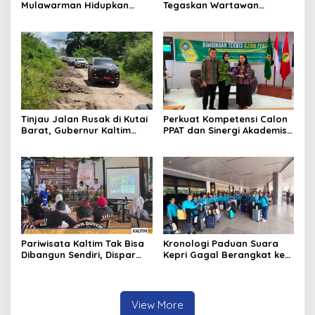
Mulawarman Hidupkan
Tegaskan Wartawan
Legenda Putri Karang
Dilindungi UU Pers
Melenu
Tinjau Jalan Rusak di Kutai
Perkuat Kompetensi Calon
Barat, Gubernur Kaltim
PPAT dan Sinergi Akademis,
Pastikan Bangun Akses 30
Pengwil Kaltim IPPAT Gelar
Kilometer
Bimtek Ujian PPAT 2026
Pariwisata Kaltim Tak Bisa
Kronologi Paduan Suara
Dibangun Sendiri, Dispar
Kepri Gagal Berangkat ke
Ajak Semua Pihak
Pesparawi Nasional
Berkolaborasi
View More