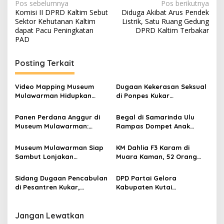
Navigasi
Pos sebelumnya
Pos berikutnya
Komisi II DPRD Kaltim Sebut
Diduga Akibat Arus Pendek
pos
Sektor Kehutanan Kaltim
Listrik, Satu Ruang Gedung
dapat Pacu Peningkatan
DPRD Kaltim Terbakar
PAD
Posting Terkait
Video Mapping Museum
Dugaan Kekerasan Seksual
Mulawarman Hidupkan
di Ponpes Kukar
Legenda Putri Karang
Mengemuka, 11 Mantan
Melenu
Santriwati Mengaku Jadi
Panen Perdana Anggur di
Begal di Samarinda Ulu
Korban
Museum Mulawarman:
Rampas Dompet Anak
Wahana Edukasi Hijau dan
Perempuan, Pelaku
Potensi Pendapatan
Ditangkap di Samboja
Museum Mulawarman Siap
KM Dahlia F3 Karam di
Daerah Baru
Sambut Lonjakan
Muara Kaman, 52 Orang
Pengunjung Saat Libur
Berhasil Selamat
Lebaran
Sidang Dugaan Pencabulan
DPD Partai Gelora
di Pesantren Kukar,
Kabupaten Kutai
Terdakwa Ajukan Pledoi
Kartanegara Resmi
Minta Rehabilitasi
Dilantik, Siap Edukasi Politik
ke Gen Z
Jangan Lewatkan