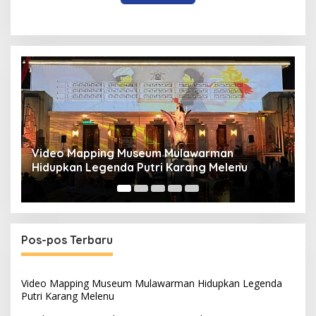
Panduan Pasang Pelapis Anti Bocor Kolam Air
B
Mancur
T
Pos-pos Terbaru
Video Mapping Museum Mulawarman Hidupkan Legenda
Putri Karang Melenu