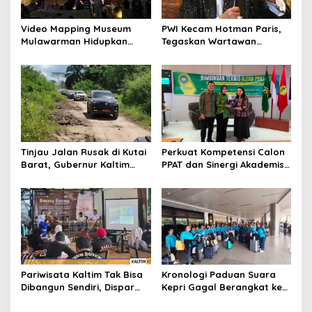
Video Mapping Museum
PWI Kecam Hotman Paris,
Mulawarman Hidupkan
Tegaskan Wartawan
Legenda Putri Karang
Dilindungi UU Pers
Melenu
Tinjau Jalan Rusak di Kutai
Perkuat Kompetensi Calon
Barat, Gubernur Kaltim
PPAT dan Sinergi Akademis,
Pastikan Bangun Akses 30
Pengwil Kaltim IPPAT Gelar
Kilometer
Bimtek Ujian PPAT 2026
Pariwisata Kaltim Tak Bisa
Kronologi Paduan Suara
Dibangun Sendiri, Dispar
Kepri Gagal Berangkat ke
Ajak Semua Pihak
Pesparawi Nasional