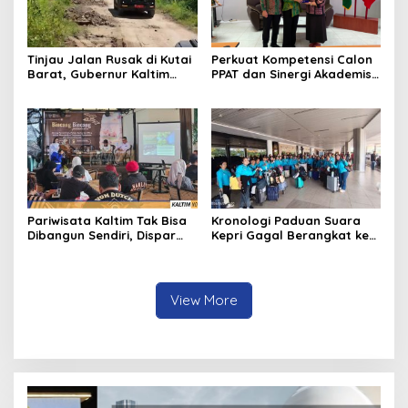
Tinjau Jalan Rusak di Kutai
Perkuat Kompetensi Calon
Barat, Gubernur Kaltim
PPAT dan Sinergi Akademis,
Pastikan Bangun Akses 30
Pengwil Kaltim IPPAT Gelar
Kilometer
Bimtek Ujian PPAT 2026
Pariwisata Kaltim Tak Bisa
Kronologi Paduan Suara
Dibangun Sendiri, Dispar
Kepri Gagal Berangkat ke
Ajak Semua Pihak
Pesparawi Nasional
Berkolaborasi
View More