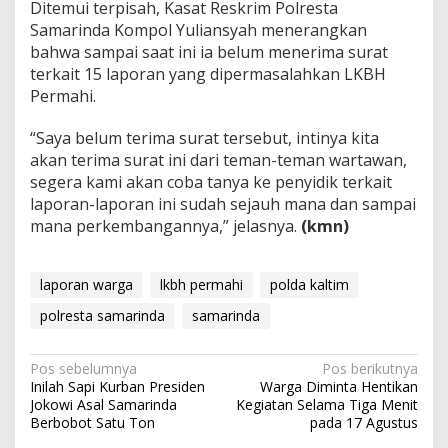
Ditemui terpisah, Kasat Reskrim Polresta
Samarinda Kompol Yuliansyah menerangkan
bahwa sampai saat ini ia belum menerima surat
terkait 15 laporan yang dipermasalahkan LKBH
Permahi.
“Saya belum terima surat tersebut, intinya kita
akan terima surat ini dari teman-teman wartawan,
segera kami akan coba tanya ke penyidik terkait
laporan-laporan ini sudah sejauh mana dan sampai
mana perkembangannya,” jelasnya.
(kmn)
laporan warga
lkbh permahi
polda kaltim
polresta samarinda
samarinda
Navigasi
Pos sebelumnya
Pos berikutnya
Inilah Sapi Kurban Presiden
Warga Diminta Hentikan
pos
Jokowi Asal Samarinda
Kegiatan Selama Tiga Menit
Berbobot Satu Ton
pada 17 Agustus