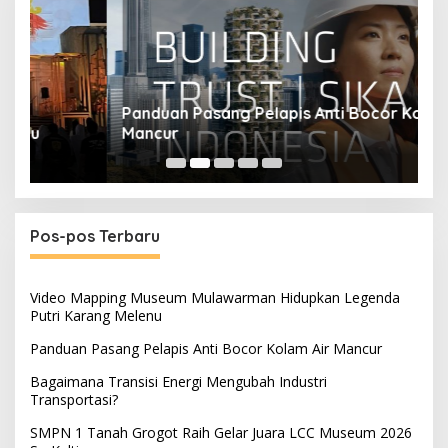
Panduan Pasang Pelapis Anti Bocor Kolam Air
B
Mancur
T
Pos-pos Terbaru
Video Mapping Museum Mulawarman Hidupkan Legenda
Putri Karang Melenu
Panduan Pasang Pelapis Anti Bocor Kolam Air Mancur
Bagaimana Transisi Energi Mengubah Industri
Transportasi?
SMPN 1 Tanah Grogot Raih Gelar Juara LCC Museum 2026