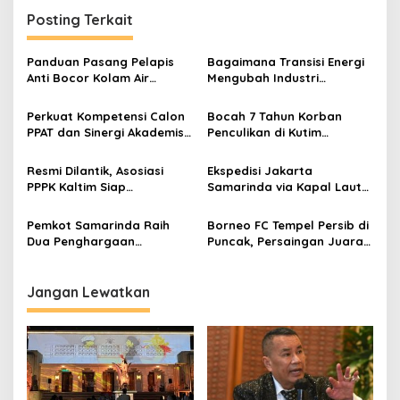
Posting Terkait
Panduan Pasang Pelapis
Bagaimana Transisi Energi
Anti Bocor Kolam Air
Mengubah Industri
Mancur
Transportasi?
Perkuat Kompetensi Calon
Bocah 7 Tahun Korban
PPAT dan Sinergi Akademis,
Penculikan di Kutim
Pengwil Kaltim IPPAT Gelar
Ditemukan Tewas, Pelaku
Bimtek Ujian PPAT 2026
Ditangkap Polisi
Resmi Dilantik, Asosiasi
Ekspedisi Jakarta
PPPK Kaltim Siap
Samarinda via Kapal Laut
Perjuangkan Kesetaraan
untuk Pengiriman Barang
Karier Hingga Kawal Isu
Lebih Efisien
Pemkot Samarinda Raih
Borneo FC Tempel Persib di
Kontrak ke Pusat
Dua Penghargaan
Puncak, Persaingan Juara
Bergengsi Regional
Super League Makin Panas
Kalimantan 2026
Jangan Lewatkan