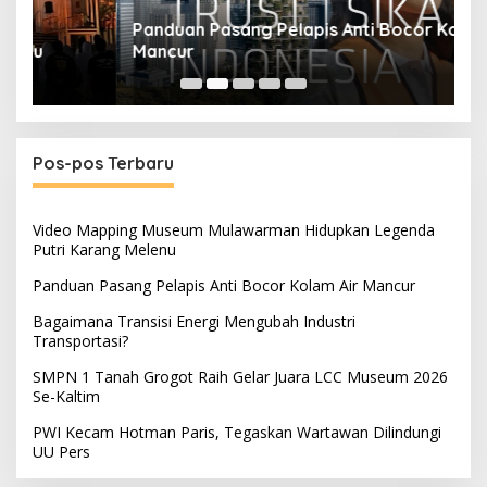
Panduan Pasang Pelapis Anti Bocor Kolam Air
B
Mancur
T
Pos-pos Terbaru
Video Mapping Museum Mulawarman Hidupkan Legenda
Putri Karang Melenu
Panduan Pasang Pelapis Anti Bocor Kolam Air Mancur
Bagaimana Transisi Energi Mengubah Industri
Transportasi?
SMPN 1 Tanah Grogot Raih Gelar Juara LCC Museum 2026
Se-Kaltim
PWI Kecam Hotman Paris, Tegaskan Wartawan Dilindungi
UU Pers