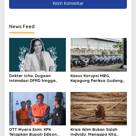
News Feed
Dokter Icha: Dugaan
Kasus Korupsi MBG,
Intimidasi DPRD hingga
Kejagung Periksa Gudang
Penyelidikan Polisi, Ini
Motor Listrik Pengadaan
Rangkaian
BGN
Perkembangannya
OTT Muara Enim: KPK
Krisis Iklim Bukan Salah
Tetapkan Bupati Edison
Individu: Mengapa Kita