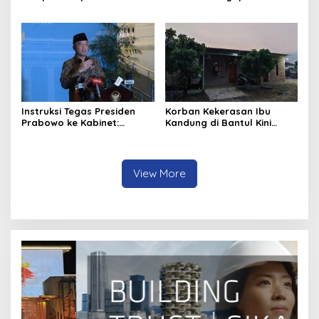
Tersangka Kasus Suap dan
Harus Melawan Narasi
Gratifikasi
“Tanggung Jawab
Pribadi”?
Instruksi Tegas Presiden
Korban Kekerasan Ibu
Prabowo ke Kabinet:
Kandung di Bantul Kini
Hentikan Praktik Korupsi
Aman di Gunungkidul,
Begini Kondisinya
View More