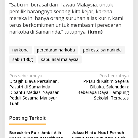
“Sabu ini berasal dari Tawau Malaysia, untuk
pemilik barangnya sedang kita kejar, karena
mereka ini hanya orang suruhan alias kurir, kami
terus berkomitmen untuk membasmi peredaran
narkoba di Samarinda,” tutupnya.
(kmn)
narkoba
peredaran narkoba
polresta samarinda
sabu 13kg
sabu asal malaysia
Navigasi
Pos sebelumnya
Pos berikutnya
Ditagih Biaya Persalinan,
PPDB di Kaltim Segera
pos
Pasutri di Samarinda
Dibuka, Salehuddin:
Dibantu Mediasi Yayasan
Beberapa Daya Tampung
Peduli Sesama Mansyur
Sekolah Terbatas
Tuah
Posting Terkait
Bareskrim Polri Ambil Alih
Jaksa Minta Maaf Pernah