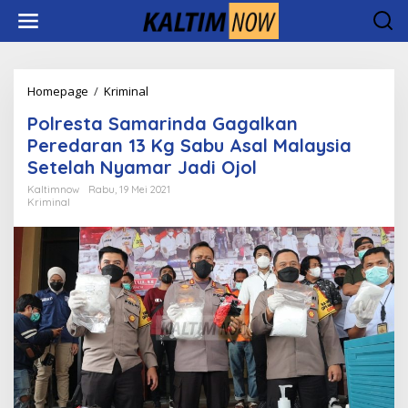
Lewati
ke
konten
Polresta
Homepage
/
Kriminal
Samarinda
Polresta Samarinda Gagalkan
Gagalkan
Peredaran
Peredaran 13 Kg Sabu Asal Malaysia
13
Setelah Nyamar Jadi Ojol
Kg
Sabu
Kaltimnow
Rabu, 19 Mei 2021
Kriminal
Asal
Malaysia
Setelah
Nyamar
Jadi
Ojol