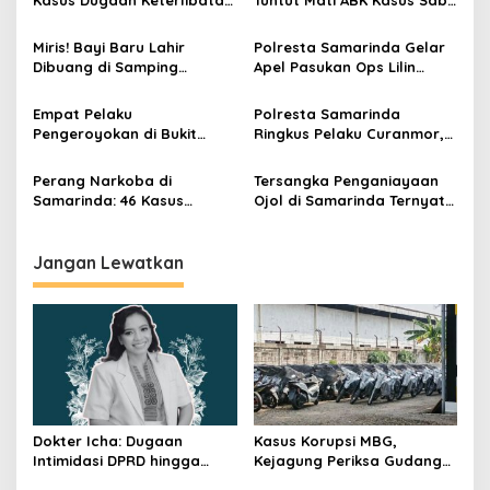
Kasus Dugaan Keterlibatan
Tuntut Mati ABK Kasus Sabu
Eks Kasat Narkoba Kutai
2 Ton
dengan Bandar Narkoba
Miris! Bayi Baru Lahir
Polresta Samarinda Gelar
Dibuang di Samping
Apel Pasukan Ops Lilin
Rumah, Wanita 18 Tahun
Mahakam 2025, Siap
Diamankan Polisi
Amankan Natal dan Tahun
Empat Pelaku
Polresta Samarinda
Baru
Pengeroyokan di Bukit
Ringkus Pelaku Curanmor,
Pinang Ditangkap Polresta
Motor Raib Saat Pemilik
Samarinda
Belanja di Minimarket
Perang Narkoba di
Tersangka Penganiayaan
Samarinda: 46 Kasus
Ojol di Samarinda Ternyata
Terungkap, 66 Pelaku
ASN
Dibekuk
Jangan Lewatkan
Dokter Icha: Dugaan
Kasus Korupsi MBG,
Intimidasi DPRD hingga
Kejagung Periksa Gudang
Penyelidikan Polisi, Ini
Motor Listrik Pengadaan