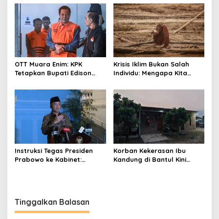
Rangkaian
BGN
Perkembangannya
OTT Muara Enim: KPK
Krisis Iklim Bukan Salah
Tetapkan Bupati Edison
Individu: Mengapa Kita
Tersangka Kasus Suap dan
Harus Melawan Narasi
Gratifikasi
“Tanggung Jawab
Pribadi”?
Instruksi Tegas Presiden
Korban Kekerasan Ibu
Prabowo ke Kabinet:
Kandung di Bantul Kini
Hentikan Praktik Korupsi
Aman di Gunungkidul,
Begini Kondisinya
Tinggalkan Balasan