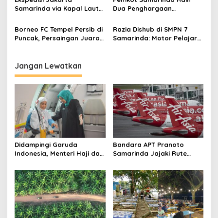
Kontrak ke Pusat
Samarinda via Kapal Laut
Dua Penghargaan
untuk Pengiriman Barang
Bergengsi Regional
Lebih Efisien
Kalimantan 2026
Borneo FC Tempel Persib di
Razia Dishub di SMPN 7
Puncak, Persaingan Juara
Samarinda: Motor Pelajar
Super League Makin Panas
Digembosi, Alasan
Keselamatan
Jangan Lewatkan
Didampingi Garuda
Bandara APT Pranoto
Indonesia, Menteri Haji dan
Samarinda Jajaki Rute
Umrah RI Pastikan
Baru, Bidik Kerja Sama
Kelancaran Penerbangan
dengan AirAsia
Haji di Balikpapan