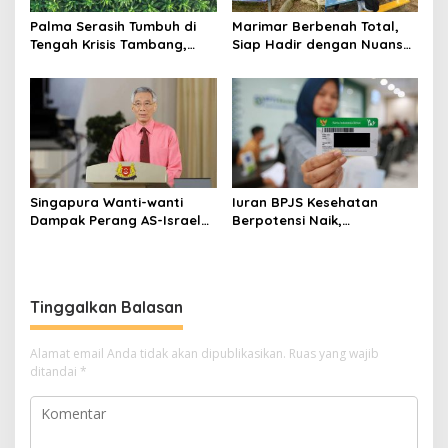
Palma Serasih Tumbuh di
Marimar Berbenah Total,
Tengah Krisis Tambang,
Siap Hadir dengan Nuansa
Pendapatan Tembus Rp2,55
Fresh
Triliun
Singapura Wanti-wanti
Iuran BPJS Kesehatan
Dampak Perang AS-Israel
Berpotensi Naik,
vs Iran ke Harga Energi dan
Pemerintah Pertimbangkan
Ekonomi Global
Kemampuan Masyarakat
dan Defisit Rp20 Triliun
Tinggalkan Balasan
Alamat email Anda tidak akan dipublikasikan.
Ruas yang wajib
ditandai
*