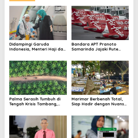
Didampingi Garuda
Bandara APT Pranoto
Indonesia, Menteri Haji dan
Samarinda Jajaki Rute
Umrah RI Pastikan
Baru, Bidik Kerja Sama
Kelancaran Penerbangan
dengan AirAsia
Haji di Balikpapan
Palma Serasih Tumbuh di
Marimar Berbenah Total,
Tengah Krisis Tambang,
Siap Hadir dengan Nuansa
Pendapatan Tembus Rp2,55
Fresh
Triliun