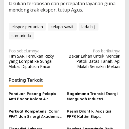
lakukan terobosan dan percepatan layanan guna
mendongkrak ekspor, tutup Agus.
ekspor pertanian
kelapa sawit
lada biji
samarinda
Navigasi
Pos sebelumnya
Pos berikutnya
Tim SAR Temukan Rizky
Bakar Lahan Untuk Mencari
pos
yang Lompat ke Sungai
Patok Batas Tanah, Api
Akibat Diputusin Pacar
Malah Semakin Meluas
Posting Terkait
Panduan Pasang Pelapis
Bagaimana Transisi Energi
Anti Bocor Kolam Air
Mengubah Industri
Mancur
Transportasi?
Perkuat Kompetensi Calon
Resmi Dilantik, Asosiasi
PPAT dan Sinergi Akademis,
PPPK Kaltim Siap
Pengwil Kaltim IPPAT Gelar
Perjuangkan Kesetaraan
Bimtek Ujian PPAT 2026
Karier Hingga Kawal Isu
Ekspedisi Jakarta
Pemkot Samarinda Raih