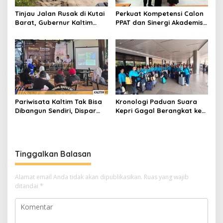
Tinjau Jalan Rusak di Kutai
Perkuat Kompetensi Calon
Barat, Gubernur Kaltim
PPAT dan Sinergi Akademis,
Pastikan Bangun Akses 30
Pengwil Kaltim IPPAT Gelar
Kilometer
Bimtek Ujian PPAT 2026
Pariwisata Kaltim Tak Bisa
Kronologi Paduan Suara
Dibangun Sendiri, Dispar
Kepri Gagal Berangkat ke
Ajak Semua Pihak
Pesparawi Nasional
Berkolaborasi
Tinggalkan Balasan
Alamat email Anda tidak akan dipublikasikan.
Ruas yang wajib
ditandai
*