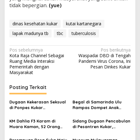
tidak bepergian.
(yue)
dinas kesehatan kukar
kutai kartanegara
lapak madunya tb
tbc
tuberculosis
Navigasi
Pos sebelumnya
Pos berikutnya
Kota Raja Channel Sebagai
Waspadai DBD di Tengah
pos
Ruang Media Interaksi
Pandemi Virus Corona, Ini
Pemerintah dengan
Pesan Dinkes Kukar
Masyarakat
Posting Terkait
Dugaan Kekerasan Seksual
Begal di Samarinda Ulu
di Ponpes Kukar
Rampas Dompet Anak
Mengemuka, 11 Mantan
Perempuan, Pelaku
Santriwati Mengaku Jadi
Ditangkap di Samboja
KM Dahlia F3 Karam di
Sidang Dugaan Pencabulan
Korban
Muara Kaman, 52 Orang
di Pesantren Kukar,
Berhasil Selamat
Terdakwa Ajukan Pledoi
Minta Rehabilitasi