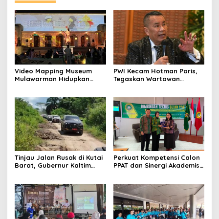
Video Mapping Museum
PWI Kecam Hotman Paris,
Mulawarman Hidupkan
Tegaskan Wartawan
Legenda Putri Karang
Dilindungi UU Pers
Melenu
Tinjau Jalan Rusak di Kutai
Perkuat Kompetensi Calon
Barat, Gubernur Kaltim
PPAT dan Sinergi Akademis,
Pastikan Bangun Akses 30
Pengwil Kaltim IPPAT Gelar
Kilometer
Bimtek Ujian PPAT 2026