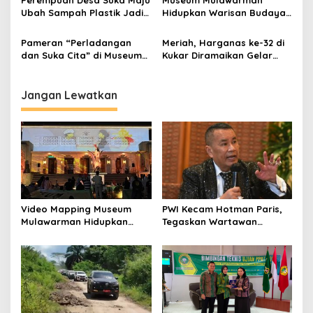
Perempuan Desa Suka Maju
Museum Mulawarman
Ubah Sampah Plastik Jadi
Hidupkan Warisan Budaya
Sumber Ekonomi Pasca
Lewat Lomba Olahraga
Tambang
Tradisional
Pameran “Perladangan
Meriah, Harganas ke-32 di
dan Suka Cita” di Museum
Kukar Diramaikan Gelar
Mulawarman: Menggali
Dagang UPPKA
Kearifan Lokal Lewat
Budaya dan Permainan
Jangan Lewatkan
Tradisional
Video Mapping Museum
PWI Kecam Hotman Paris,
Mulawarman Hidupkan
Tegaskan Wartawan
Legenda Putri Karang
Dilindungi UU Pers
Melenu