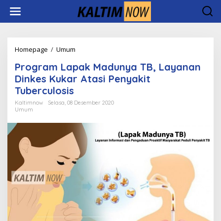
Lewati
ke
konten
Program
Homepage
/
Umum
Lapak
Program Lapak Madunya TB, Layanan
Madunya
TB,
Dinkes Kukar Atasi Penyakit
Layanan
Tuberculosis
Dinkes
Kukar
Kaltimnow
Selasa, 08 Desember 2020
Umum
Atasi
Penyakit
Tuberculosis