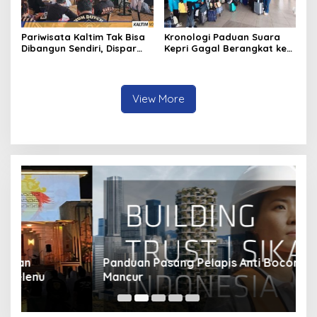
Pariwisata Kaltim Tak Bisa
Kronologi Paduan Suara
Dibangun Sendiri, Dispar
Kepri Gagal Berangkat ke
Ajak Semua Pihak
Pesparawi Nasional
Berkolaborasi
View More
Panduan Pasang Pelapis Anti Bocor Kolam Air
B
Mancur
T