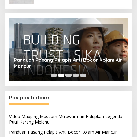
Panduan Pasang Pelapis Anti Bocor Kolam Air
B
Mancur
T
Pos-pos Terbaru
Video Mapping Museum Mulawarman Hidupkan Legenda
Putri Karang Melenu
Panduan Pasang Pelapis Anti Bocor Kolam Air Mancur