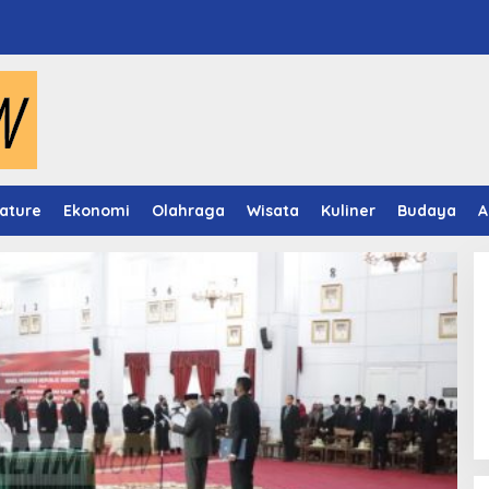
ature
Ekonomi
Olahraga
Wisata
Kuliner
Budaya
A
Video Mapping Museum
Mulawarman Hidupkan Legend
Putri Karang Melenu