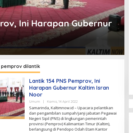
rov, Ini Harapan Gubernur
 pemprov dilantik
Lantik 154 PNS Pemprov, Ini
Harapan Gubernur Kaltim Isran
Noor
Oleh
Umum
|
Kamis, 14 April 2022
Kaltimnow
Samarinda, Kaltimnow.id – Upacara pelantikan
dan pengambilan sumpah/janji jabatan Pegawai
Negeri Sipil (PNS) di lingkungan pemerintah
provinsi (Pemprov) Kalimantan Timur (Kaltim),
berlangsung di Pendopo Odah Etam Kantor