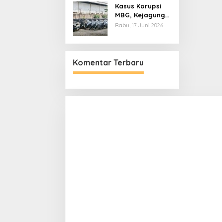
Kasus Korupsi
Diperbaiki
MBG, Kejagung
Periksa Gudang
Rabu, 17 Juni 2026
Motor Listrik
Pengadaan BGN
Komentar Terbaru