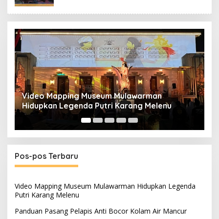
Video Mapping Museum Mulawarman
P
Hidupkan Legenda Putri Karang Melenu
M
Pos-pos Terbaru
Video Mapping Museum Mulawarman Hidupkan Legenda
Putri Karang Melenu
Panduan Pasang Pelapis Anti Bocor Kolam Air Mancur