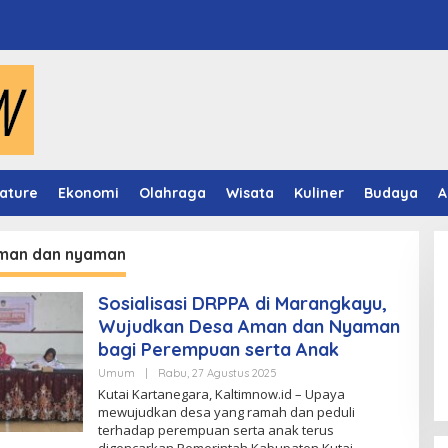
ature
Ekonomi
Olahraga
Wisata
Kuliner
Budaya
A
man dan nyaman
Sosialisasi DRPPA di Marangkayu,
Wujudkan Desa Aman dan Nyaman
bagi Perempuan serta Anak
Oleh
Umum
|
Rabu, 27 Agustus 2025
Kaltimnow
Kutai Kartanegara, Kaltimnow.id – Upaya
mewujudkan desa yang ramah dan peduli
terhadap perempuan serta anak terus