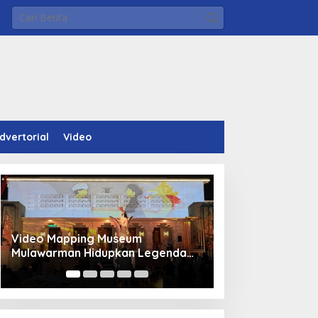
dvertorial
Video
Video Mapping Museum
Panduan Pasang 
Mulawarman Hidupkan Legenda
Bocor Kolam Air
Putri Karang Melenu