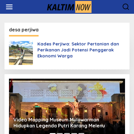
Lewati
ke
konten
desa perjiwa
Kades Perjiwa: Sektor Pertanian dan
Perikanan Jadi Potensi Penggerak
Ekonomi Warga
Video Mapping Museum Mulawarman
P
Hidupkan Legenda Putri Karang Melenu
M