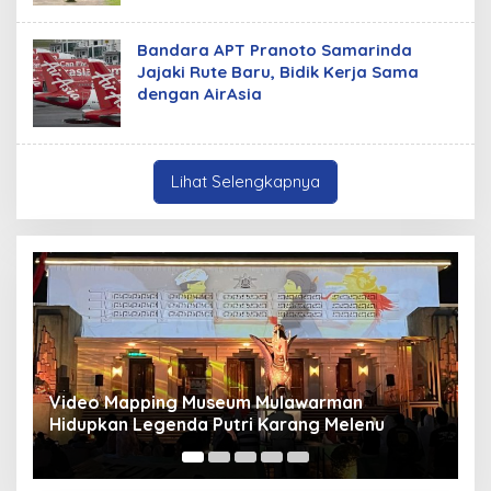
Bandara APT Pranoto Samarinda
Jajaki Rute Baru, Bidik Kerja Sama
dengan AirAsia
Lihat Selengkapnya
lawarman
Panduan Pasang Pelapis Anti Bocor
rang Melenu
Mancur