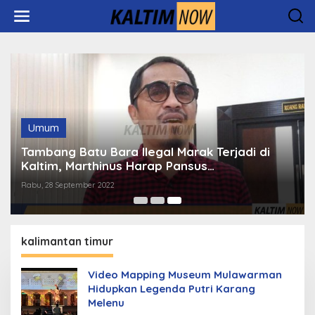
Lewati
ke
konten
Umum
Tambang Batu Bara Ilegal Marak Terjadi di
Kaltim, Marthinus Harap Pansus
Pertambangan Segera Dibuat
Rabu, 28 September 2022
kalimantan timur
Video Mapping Museum Mulawarman
Hidupkan Legenda Putri Karang
Melenu