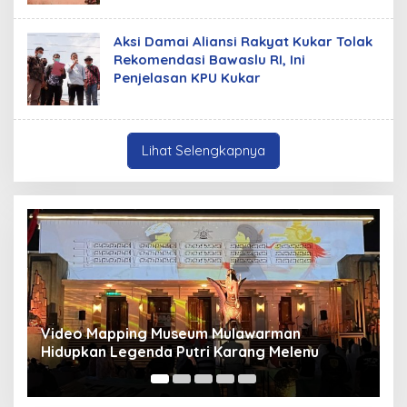
Aksi Damai Aliansi Rakyat Kukar Tolak
Rekomendasi Bawaslu RI, Ini
Penjelasan KPU Kukar
Lihat Selengkapnya
lawarman
Panduan Pasang Pelapis Anti Bocor
rang Melenu
Mancur