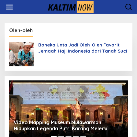
Lewati
ke
konten
Oleh-oleh
Boneka Unta Jadi Oleh-Oleh Favorit
Jemaah Haji Indonesia dari Tanah Suci
Video Mapping Museum Mulawarman
P
Hidupkan Legenda Putri Karang Melenu
M