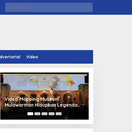
dvertorial
Video
Video Mapping Museum
Panduan Pasang 
Mulawarman Hidupkan Legenda
Bocor Kolam Air
Putri Karang Melenu