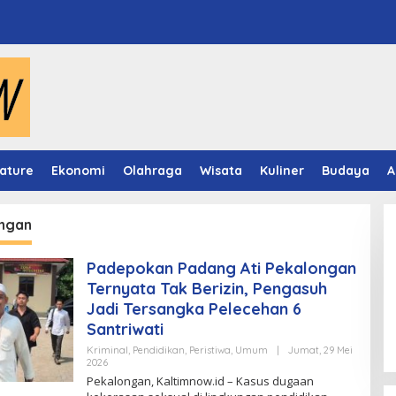
ature
Ekonomi
Olahraga
Wisata
Kuliner
Budaya
A
ngan
Padepokan Padang Ati Pekalongan
Ternyata Tak Berizin, Pengasuh
Jadi Tersangka Pelecehan 6
Santriwati
Kriminal
,
Pendidikan
,
Peristiwa
,
Umum
|
Jumat, 29 Mei
Oleh
2026
Kaltimnow
Pekalongan, Kaltimnow.id – Kasus dugaan