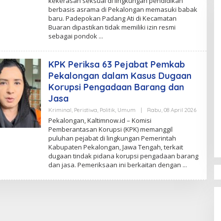
kekerasan seksual di lingkungan pendidikan
berbasis asrama di Pekalongan memasuki babak
baru. Padepokan Padang Ati di Kecamatan
Buaran dipastikan tidak memiliki izin resmi
sebagai pondok
KPK Periksa 63 Pejabat Pemkab
Pekalongan dalam Kasus Dugaan
Korupsi Pengadaan Barang dan
Jasa
Oleh
Kriminal
,
Peristiwa
,
Politik
,
Umum
|
Rabu, 08 April 2026
Kaltimno
Pekalongan, Kaltimnow.id – Komisi
Pemberantasan Korupsi (KPK) memanggil
puluhan pejabat di lingkungan Pemerintah
Kabupaten Pekalongan, Jawa Tengah, terkait
dugaan tindak pidana korupsi pengadaan barang
dan jasa. Pemeriksaan ini berkaitan dengan