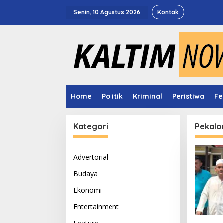
Lewati
ke
Senin, 10 Agustus 2026
Kontak
konten
Home
Politik
Kriminal
Peristiwa
Fe
Kategori
Pekalo
Advertorial
Budaya
Ekonomi
Entertainment
Feature