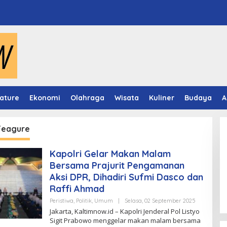
ature
Ekonomi
Olahraga
Wisata
Kuliner
Budaya
A
 Feagure
Kapolri Gelar Makan Malam
Bersama Prajurit Pengamanan
Aksi DPR, Dihadiri Sufmi Dasco dan
Raffi Ahmad
Oleh
Peristiwa
,
Politik
,
Umum
|
Selasa, 02 September 2025
Kaltimnow
Jakarta, Kaltimnow.id – Kapolri Jenderal Pol Listyo
Sigit Prabowo menggelar makan malam bersama