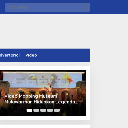
dvertorial
Video
Video Mapping Museum
Panduan Pasang 
Mulawarman Hidupkan Legenda
Bocor Kolam Air
Putri Karang Melenu