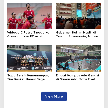
Indonesia
Widodo C Putro Tinggalkan
Gubernur Kaltim Hadir di
Garudayaksa FC usai
Tengah Pusamania, Nobar
Juara, Resmi Jadi Pelatih
Borneo FC Berlangsung
PSIS Semarang
Meriah
Sapu Bersih Kemenangan,
Empat Kampus Adu Gengsi
Tim Basket Unmul Segel
di Samarinda, Satu Tiket
Tiket Nasional Campus
Nasional Jadi Rebutan
League 2026
View More