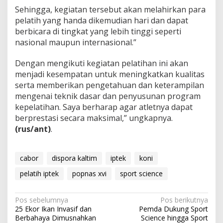
Sehingga, kegiatan tersebut akan melahirkan para
pelatih yang handa dikemudian hari dan dapat
berbicara di tingkat yang lebih tinggi seperti
nasional maupun internasional.”
Dengan mengikuti kegiatan pelatihan ini akan
menjadi kesempatan untuk meningkatkan kualitas
serta memberikan pengetahuan dan keterampilan
mengenai teknik dasar dan penyusunan program
kepelatihan. Saya berharap agar atletnya dapat
berprestasi secara maksimal,” ungkapnya.
(rus/ant)
.
cabor
dispora kaltim
iptek
koni
pelatih iptek
popnas xvi
sport science
Navigasi
Pos sebelumnya
Pos berikutnya
25 Ekor Ikan Invasif dan
Pemda Dukung Sport
pos
Berbahaya Dimusnahkan
Science hingga Sport