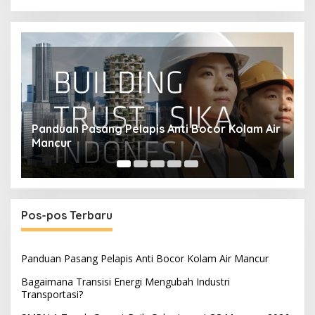
ir
Bagaimana Transisi Energi Mengubah Industri
S
Transportasi?
M
Pos-pos Terbaru
Panduan Pasang Pelapis Anti Bocor Kolam Air Mancur
Bagaimana Transisi Energi Mengubah Industri
Transportasi?