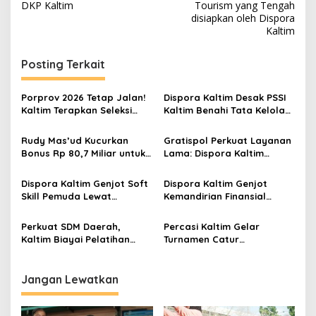
DKP Kaltim
Tourism yang Tengah
disiapkan oleh Dispora
Kaltim
Posting Terkait
Porprov 2026 Tetap Jalan!
Dispora Kaltim Desak PSSI
Kaltim Terapkan Seleksi
Kaltim Benahi Tata Kelola
Cabor Super Ketat di
dan Perkuat
Tengah Efisiensi Anggaran
Profesionalisme
Rudy Mas’ud Kucurkan
Gratispol Perkuat Layanan
Bonus Rp 80,7 Miliar untuk
Lama: Dispora Kaltim
747 Atlet dan Official Kaltim
Sudah Bertahun-tahun
Gratiskan Pelatihan
Dispora Kaltim Genjot Soft
Dispora Kaltim Genjot
Pemuda
Skill Pemuda Lewat
Kemandirian Finansial
Pelatihan Konten Digital,
Organisasi Pemuda Lewat
Jangkau Hingga
Ekonomi Kreatif
Perkuat SDM Daerah,
Percasi Kaltim Gelar
Pedalaman
Kaltim Biayai Pelatihan
Turnamen Catur
Seleksi Sekolah Kedinasan
Internasional FIDE Rated
Secara Gratis
2025 Perdana di Benua
Etam
Jangan Lewatkan