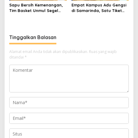
Sapu Bersih Kemenangan,
Empat Kampus Adu Gengsi
Tim Basket Unmul Segel
di Samarinda, Satu Tiket
Tiket Nasional Campus
Nasional Jadi Rebutan
League 2026
Tinggalkan Balasan
Alamat email Anda tidak akan dipublikasikan.
Ruas yang wajib
ditandai
*