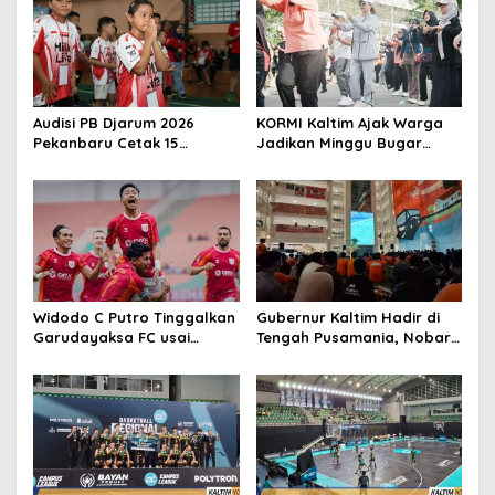
Audisi PB Djarum 2026
KORMI Kaltim Ajak Warga
Pekanbaru Cetak 15
Jadikan Minggu Bugar
Talenta Baru Bulutangkis
sebagai Gaya Hidup Sehat
Indonesia
Widodo C Putro Tinggalkan
Gubernur Kaltim Hadir di
Garudayaksa FC usai
Tengah Pusamania, Nobar
Juara, Resmi Jadi Pelatih
Borneo FC Berlangsung
PSIS Semarang
Meriah