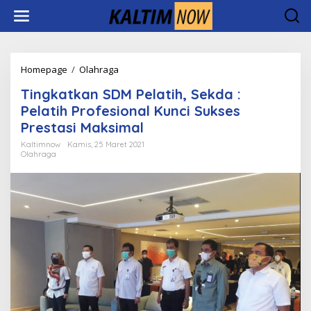
Lewati
ke
konten
Tingkatkan
Homepage
/
Olahraga
SDM
Tingkatkan SDM Pelatih, Sekda :
Pelatih,
Sekda
Pelatih Profesional Kunci Sukses
:
Prestasi Maksimal
Pelatih
Profesional
Kaltimnow
Kamis, 25 Maret 2021
Olahraga
Kunci
Sukses
Prestasi
Maksimal