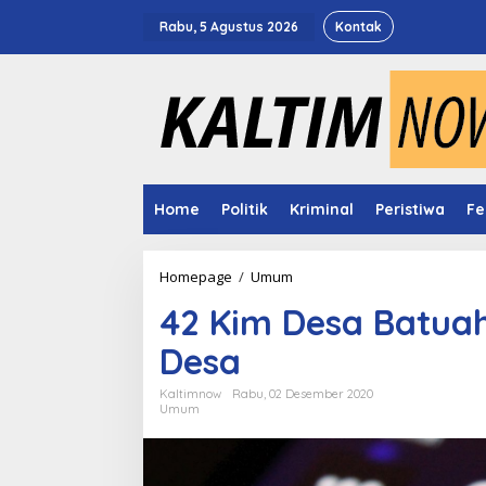
Lewati
ke
Rabu, 5 Agustus 2026
Kontak
konten
Home
Politik
Kriminal
Peristiwa
Fe
42
Homepage
/
Umum
Kim
42 Kim Desa Batuah
Desa
Batuah
Desa
Siap
Perkenalkan
Potensi
Kaltimnow
Rabu, 02 Desember 2020
Umum
Desa