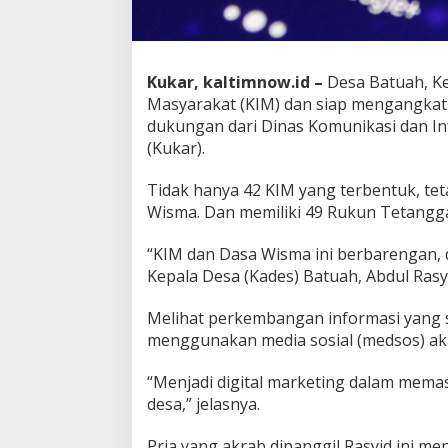
Kukar, kaltimnow.id –
Desa Batuah, Ke
Masyarakat (KIM) dan siap mengangkat p
dukungan dari Dinas Komunikasi dan In
(Kukar).
Tidak hanya 42 KIM yang terbentuk, tet
Wisma. Dan memiliki 49 Rukun Tetangga 
“KIM dan Dasa Wisma ini berbarengan, d
Kepala Desa (Kades) Batuah, Abdul Rasyi
Melihat perkembangan informasi yang s
menggunakan media sosial (medsos) a
“Menjadi digital marketing dalam mema
desa,” jelasnya.
Pria yang akrab dipanggil Rasyid ini m