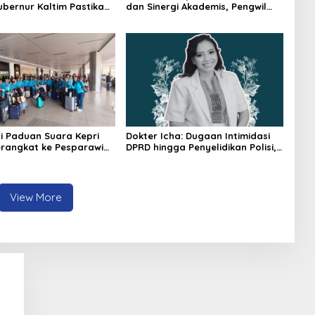
ubernur Kaltim Pastikan
dan Sinergi Akademis, Pengwil
kses 30 Kilometer
Kaltim IPPAT Gelar Bimtek Ujian
PPAT 2026
i Paduan Suara Kepri
Dokter Icha: Dugaan Intimidasi
rangkat ke Pesparawi
DPRD hingga Penyelidikan Polisi,
Ini Rangkaian Perkembangannya
View More