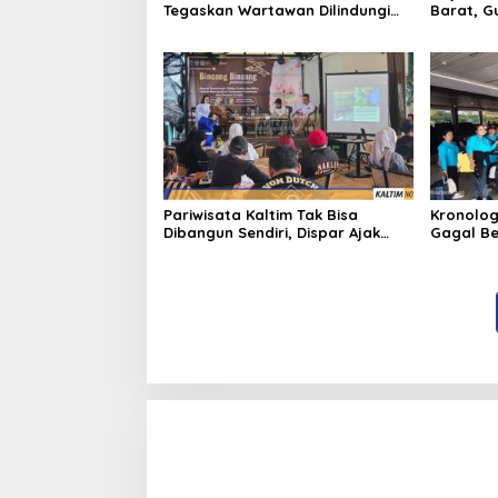
Tegaskan Wartawan Dilindungi
Barat, G
UU Pers
Bangun A
Pariwisata Kaltim Tak Bisa
Kronolog
Dibangun Sendiri, Dispar Ajak
Gagal Be
Semua Pihak Berkolaborasi
Nasional