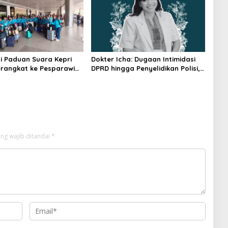
i Paduan Suara Kepri
Dokter Icha: Dugaan Intimidasi
rangkat ke Pesparawi
DPRD hingga Penyelidikan Polisi,
Ini Rangkaian Perkembangannya
ng wajib ditandai
*