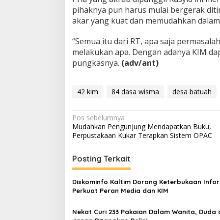
pihaknya pun harus mulai bergerak dit
akar yang kuat dan memudahkan dala
“Semua itu dari RT, apa saja permasala
melakukan apa. Dengan adanya KIM da
pungkasnya.
(adv/ant)
42 kim
84 dasa wisma
desa batuah
Navigasi
Pos sebelumnya
Mudahkan Pengunjung Mendapatkan Buku,
pos
Perpustakaan Kukar Terapkan Sistem OPAC
Posting Terkait
Diskominfo Kaltim Dorong Keterbukaan Infor
Perkuat Peran Media dan KIM
Nekat Curi 233 Pakaian Dalam Wanita, Duda 