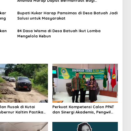
Ananda Harap Dapat Bermanfaat Bagi
Masyarakat
kar
Bupati Kukar Harap Pamsimas di Desa Batuah Jadi
ang
Solusi untuk Masyarakat
ikan
84 Dasa Wisma di Desa Batuah Ikut Lomba
Mengelola Kebun
lan Rusak di Kutai
Perkuat Kompetensi Calon PPAT
ubernur Kaltim Pastikan
dan Sinergi Akademis, Pengwil
kses 30 Kilometer
Kaltim IPPAT Gelar Bimtek Ujian
PPAT 2026