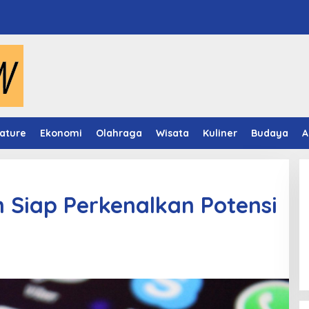
ature
Ekonomi
Olahraga
Wisata
Kuliner
Budaya
A
 Siap Perkenalkan Potensi
Panduan Pasang Pelapis Anti
Bocor Kolam Air Mancur