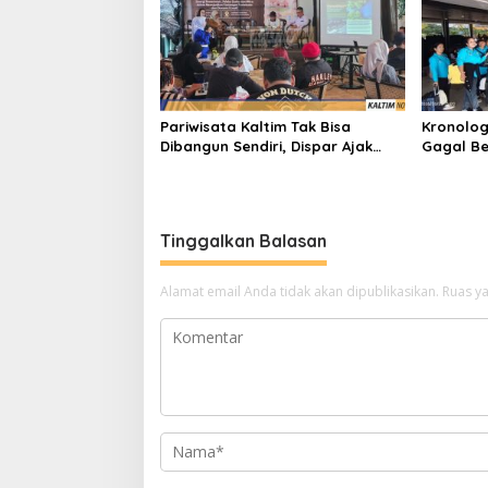
Pariwisata Kaltim Tak Bisa
Kronolog
Dibangun Sendiri, Dispar Ajak
Gagal Be
Semua Pihak Berkolaborasi
Nasional
Tinggalkan Balasan
Alamat email Anda tidak akan dipublikasikan.
Ruas ya