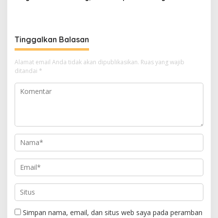
Pendapatan Tembus Rp2,55
Fresh
Triliun
Tinggalkan Balasan
Alamat email Anda tidak akan dipublikasikan.
Ruas yang wajib
ditandai
*
Simpan nama, email, dan situs web saya pada peramban