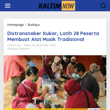
Lewati
ke
konten
Distransnaker
Homepage
/
Budaya
Kukar,
Distransnaker Kukar, Latih 28 Peserta
Latih
28
Membuat Alat Musik Tradisional
Peserta
Kaltimnow
Rabu, 02 Desember 2020
Membuat
Budaya
,
Ekonomi
Alat
Musik
Tradisional