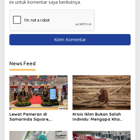
ini untuk komentar saya berikutnya.
News Feed
Lewat Pameran di
Krisis Iklim Bukan Salah
Samarinda Square,
Individu: Mengapa Kita
Museum Mulawarman
Harus Melawan Narasi
Kenalkan Jejak Peradaban
“Tanggung Jawab
Kaltim
Pribadi”?