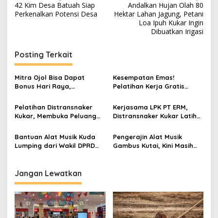
42 Kim Desa Batuah Siap
Andalkan Hujan Olah 80
pos
Perkenalkan Potensi Desa
Hektar Lahan Jagung, Petani
Loa Ipuh Kukar Ingin
Dibuatkan Irigasi
Posting Terkait
Mitra Ojol Bisa Dapat
Kesempatan Emas!
Bonus Hari Raya,
Pelatihan Kerja Gratis
Mekanisme Pencairan Masih
untuk Warga Kukar
Dibahas
Pelatihan Distransnaker
Kerjasama LPK PT ERM,
Kukar, Membuka Peluang
Distransnaker Kukar Latih
Usaha bagi Para Janda
Skill Kepada Para Pencari
Kerja
Bantuan Alat Musik Kuda
Pengerajin Alat Musik
Lumping dari Wakil DPRD
Gambus Kutai, Kini Masih
Kaltim
Aktif Berkarya di
Tenggarong
Jangan Lewatkan