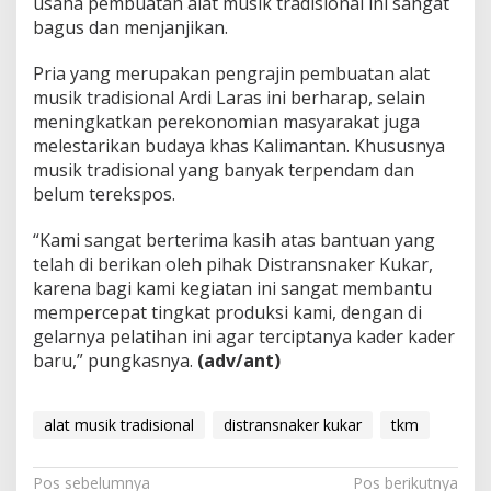
usaha pembuatan alat musik tradisional ini sangat
bagus dan menjanjikan.
Pria yang merupakan pengrajin pembuatan alat
musik tradisional Ardi Laras ini berharap, selain
meningkatkan perekonomian masyarakat juga
melestarikan budaya khas Kalimantan. Khususnya
musik tradisional yang banyak terpendam dan
belum terekspos.
“Kami sangat berterima kasih atas bantuan yang
telah di berikan oleh pihak Distransnaker Kukar,
karena bagi kami kegiatan ini sangat membantu
mempercepat tingkat produksi kami, dengan di
gelarnya pelatihan ini agar terciptanya kader kader
baru,” pungkasnya.
(adv/ant)
alat musik tradisional
distransnaker kukar
tkm
Navigasi
Pos sebelumnya
Pos berikutnya