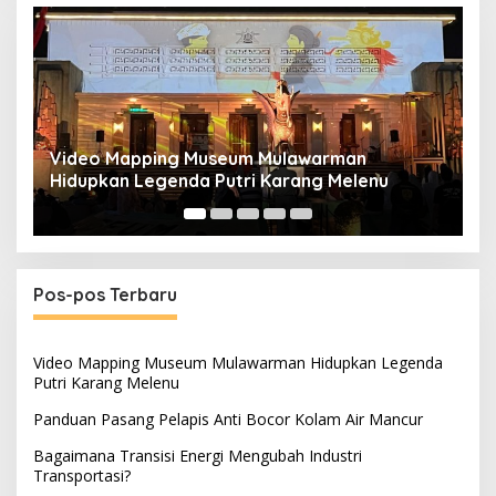
Panduan Pasang Pelapis Anti Bocor Kolam Air
B
Mancur
T
Pos-pos Terbaru
Video Mapping Museum Mulawarman Hidupkan Legenda
Putri Karang Melenu
Panduan Pasang Pelapis Anti Bocor Kolam Air Mancur
Bagaimana Transisi Energi Mengubah Industri
Transportasi?