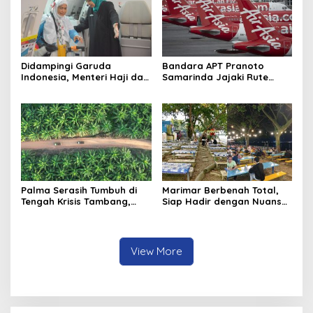
Didampingi Garuda
Bandara APT Pranoto
Indonesia, Menteri Haji dan
Samarinda Jajaki Rute
Umrah RI Pastikan
Baru, Bidik Kerja Sama
Kelancaran Penerbangan
dengan AirAsia
Haji di Balikpapan
Palma Serasih Tumbuh di
Marimar Berbenah Total,
Tengah Krisis Tambang,
Siap Hadir dengan Nuansa
Pendapatan Tembus Rp2,55
Fresh
Triliun
View More