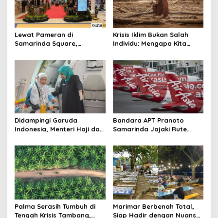
Lewat Pameran di
Krisis Iklim Bukan Salah
Samarinda Square,
Individu: Mengapa Kita
Museum Mulawarman
Harus Melawan Narasi
Kenalkan Jejak Peradaban
“Tanggung Jawab
Kaltim
Pribadi”?
Didampingi Garuda
Bandara APT Pranoto
Indonesia, Menteri Haji dan
Samarinda Jajaki Rute
Umrah RI Pastikan
Baru, Bidik Kerja Sama
Kelancaran Penerbangan
dengan AirAsia
Haji di Balikpapan
Palma Serasih Tumbuh di
Marimar Berbenah Total,
Tengah Krisis Tambang,
Siap Hadir dengan Nuansa