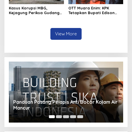
Kasus Korupsi MBG,
OTT Muara Enim: KPK
Kejagung Periksa Gudang
Tetapkan Bupati Edison
Motor Listrik Pengadaan
Tersangka Kasus Suap dan
BGN
Gratifikasi
View More
ir
Bagaimana Transisi Energi Mengubah Industri
S
Transportasi?
M