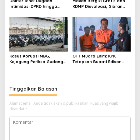
Dokter Icha: Dugaan
Makan Bergizi Gratis dan
Intimidasi DPRD hingga
KDMP Dievaluasi, Gibran
Penyelidikan Polisi, Ini
Pastikan Tata Kelola
Rangkaian
Diperbaiki
Perkembangannya
Kasus Korupsi MBG,
OTT Muara Enim: KPK
Kejagung Periksa Gudang
Tetapkan Bupati Edison
Motor Listrik Pengadaan
Tersangka Kasus Suap dan
BGN
Gratifikasi
Tinggalkan Balasan
Alamat email Anda tidak akan dipublikasikan.
Ruas yang wajib
ditandai
*