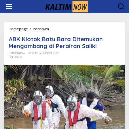
Lewati
ke
konten
ABK
Homepage
/
Peristiwa
Klotok
ABK Klotok Batu Bara Ditemukan
Batu
Bara
Mengambang di Perairan Saliki
Ditemukan
Kaltimnow
Selasa, 30 Maret 2021
Mengambang
Peristiwa
di
Perairan
Saliki