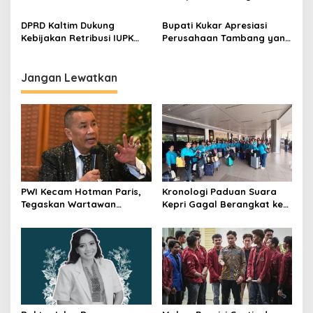
DPRD Samarinda
Tenggelam di Lubang
Tambang
DPRD Kaltim Dukung
Bupati Kukar Apresiasi
Kebijakan Retribusi IUPK
Perusahaan Tambang yang
untuk Mengoptimalkan
Komitmen Jalankan
Pendapatan Daerah
Program PPM
Jangan Lewatkan
PWI Kecam Hotman Paris,
Kronologi Paduan Suara
Tegaskan Wartawan
Kepri Gagal Berangkat ke
Dilindungi UU Pers
Pesparawi Nasional