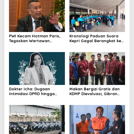
PWI Kecam Hotman Paris,
Kronologi Paduan Suara
Tegaskan Wartawan
Kepri Gagal Berangkat ke
Dilindungi UU Pers
Pesparawi Nasional
Dokter Icha: Dugaan
Makan Bergizi Gratis dan
Intimidasi DPRD hingga
KDMP Dievaluasi, Gibran
Penyelidikan Polisi, Ini
Pastikan Tata Kelola
Rangkaian
Diperbaiki
Perkembangannya