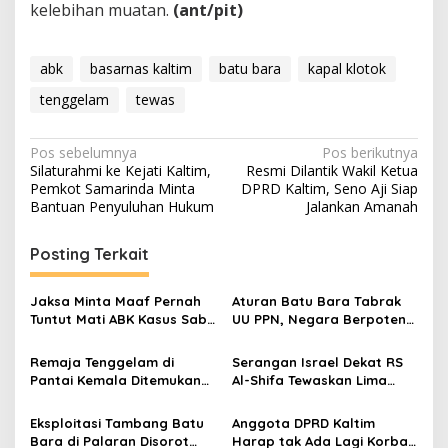
kelebihan muatan.
(ant/pit)
abk
basarnas kaltim
batu bara
kapal klotok
tenggelam
tewas
Navigasi
Pos sebelumnya
Pos berikutnya
Silaturahmi ke Kejati Kaltim,
Resmi Dilantik Wakil Ketua
pos
Pemkot Samarinda Minta
DPRD Kaltim, Seno Aji Siap
Bantuan Penyuluhan Hukum
Jalankan Amanah
Posting Terkait
Jaksa Minta Maaf Pernah
Aturan Batu Bara Tabrak
Tuntut Mati ABK Kasus Sabu
UU PPN, Negara Berpotensi
2 Ton
Rugi Rp25 Triliun per Tahun
Remaja Tenggelam di
Serangan Israel Dekat RS
Pantai Kemala Ditemukan
Al-Shifa Tewaskan Lima
Tewas Setelah Empat Hari
Jurnalis Al Jazeera
Pencarian
Eksploitasi Tambang Batu
Anggota DPRD Kaltim
Bara di Palaran Disorot
Harap tak Ada Lagi Korban