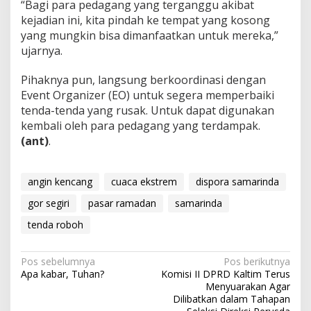
“Bagi para pedagang yang terganggu akibat
kejadian ini, kita pindah ke tempat yang kosong
yang mungkin bisa dimanfaatkan untuk mereka,”
ujarnya.
Pihaknya pun, langsung berkoordinasi dengan
Event Organizer (EO) untuk segera memperbaiki
tenda-tenda yang rusak. Untuk dapat digunakan
kembali oleh para pedagang yang terdampak.
(ant)
.
angin kencang
cuaca ekstrem
dispora samarinda
gor segiri
pasar ramadan
samarinda
tenda roboh
Navigasi
Pos sebelumnya
Pos berikutnya
Apa kabar, Tuhan?
Komisi II DPRD Kaltim Terus
pos
Menyuarakan Agar
Dilibatkan dalam Tahapan