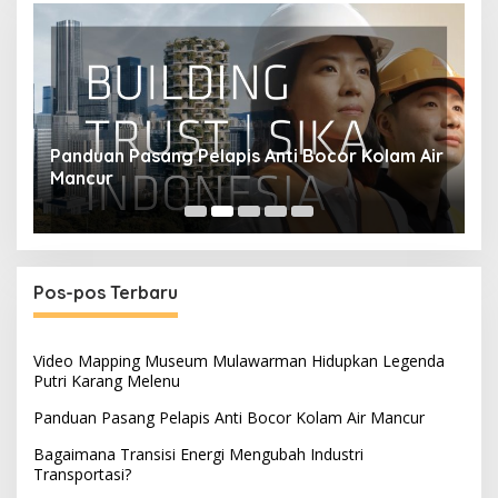
Panduan Pasang Pelapis Anti Bocor Kolam Air
B
Mancur
T
Pos-pos Terbaru
Video Mapping Museum Mulawarman Hidupkan Legenda
Putri Karang Melenu
Panduan Pasang Pelapis Anti Bocor Kolam Air Mancur
Bagaimana Transisi Energi Mengubah Industri
Transportasi?