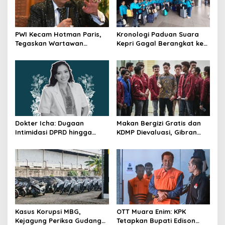
PWI Kecam Hotman Paris,
Kronologi Paduan Suara
Tegaskan Wartawan
Kepri Gagal Berangkat ke
Dilindungi UU Pers
Pesparawi Nasional
Dokter Icha: Dugaan
Makan Bergizi Gratis dan
Intimidasi DPRD hingga
KDMP Dievaluasi, Gibran
Penyelidikan Polisi, Ini
Pastikan Tata Kelola
Rangkaian
Diperbaiki
Perkembangannya
Kasus Korupsi MBG,
OTT Muara Enim: KPK
Kejagung Periksa Gudang
Tetapkan Bupati Edison