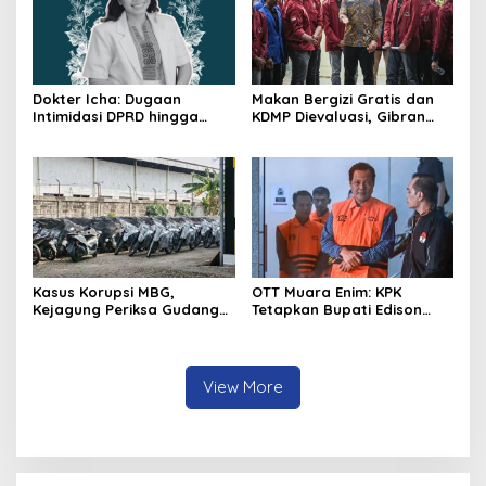
Dokter Icha: Dugaan
Makan Bergizi Gratis dan
Intimidasi DPRD hingga
KDMP Dievaluasi, Gibran
Penyelidikan Polisi, Ini
Pastikan Tata Kelola
Rangkaian
Diperbaiki
Perkembangannya
Kasus Korupsi MBG,
OTT Muara Enim: KPK
Kejagung Periksa Gudang
Tetapkan Bupati Edison
Motor Listrik Pengadaan
Tersangka Kasus Suap dan
BGN
Gratifikasi
View More