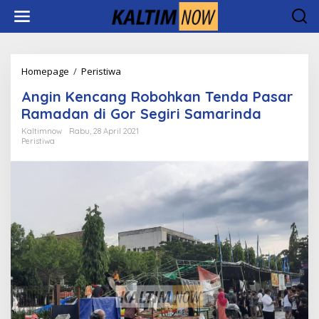
Lewati
ke
konten
Angin
Homepage
/
Peristiwa
Kencang
Angin Kencang Robohkan Tenda Pasar
Robohkan
Tenda
Ramadan di Gor Segiri Samarinda
Pasar
Kaltimnow
Rabu, 28 April 2021
Ramadan
Peristiwa
di
Gor
Segiri
Samarinda