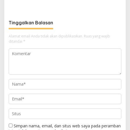
Motor Listrik Pengadaan
Tersangka Kasus Suap dan
BGN
Gratifikasi
Tinggalkan Balasan
Alamat email Anda tidak akan dipublikasikan.
Ruas yang wajib
ditandai
*
Simpan nama, email, dan situs web saya pada peramban