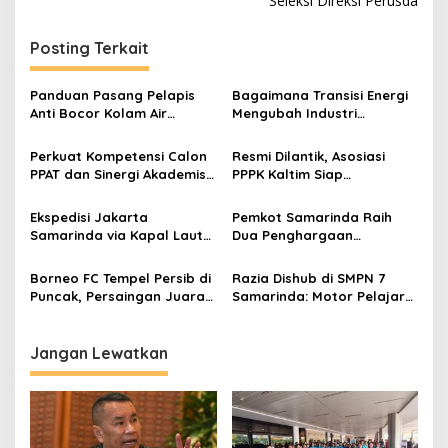
Seleksi Direksi Perusda
Posting Terkait
Panduan Pasang Pelapis
Bagaimana Transisi Energi
Anti Bocor Kolam Air
Mengubah Industri
Mancur
Transportasi?
Perkuat Kompetensi Calon
Resmi Dilantik, Asosiasi
PPAT dan Sinergi Akademis,
PPPK Kaltim Siap
Pengwil Kaltim IPPAT Gelar
Perjuangkan Kesetaraan
Bimtek Ujian PPAT 2026
Karier Hingga Kawal Isu
Ekspedisi Jakarta
Pemkot Samarinda Raih
Kontrak ke Pusat
Samarinda via Kapal Laut
Dua Penghargaan
untuk Pengiriman Barang
Bergengsi Regional
Lebih Efisien
Kalimantan 2026
Borneo FC Tempel Persib di
Razia Dishub di SMPN 7
Puncak, Persaingan Juara
Samarinda: Motor Pelajar
Super League Makin Panas
Digembosi, Alasan
Keselamatan
Jangan Lewatkan