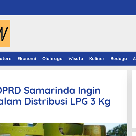
ature
Ekonomi
Olahraga
Wisata
Kuliner
Budaya
A
DPRD Samarinda Ingin
alam Distribusi LPG 3 Kg
Video Mapping Museum
Mulawarman Hidupkan Legenda
Putri Karang Melenu