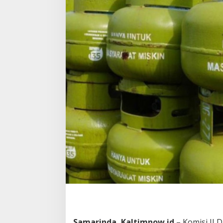
3
Kg
Samarinda, Kaltimnow.id
– Komisi II