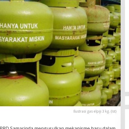
Ilustrasi gas elpiji 3 kg. (Ist)
 DPRD Samarinda mengusulkan mekanisme baru dalam