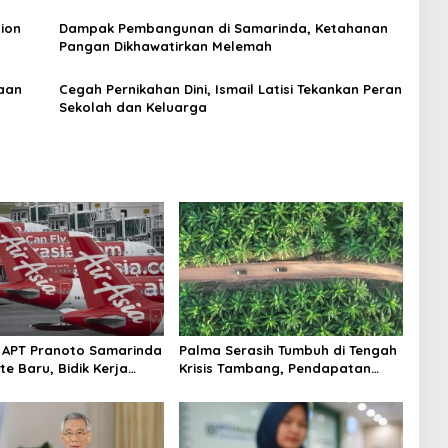
ion
Dampak Pembangunan di Samarinda, Ketahanan
Pangan Dikhawatirkan Melemah
aan
Cegah Pernikahan Dini, Ismail Latisi Tekankan Peran
Sekolah dan Keluarga
 APT Pranoto Samarinda
Palma Serasih Tumbuh di Tengah
te Baru, Bidik Kerja
Krisis Tambang, Pendapatan
gan AirAsia
Tembus Rp2,55 Triliun