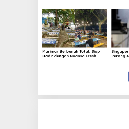
Pastikan Kelancaran
Sama den
Penerbangan Haji di Balikpapan
Marimar Berbenah Total, Siap
Singapur
Hadir dengan Nuansa Fresh
Perang AS
Harga En
Global