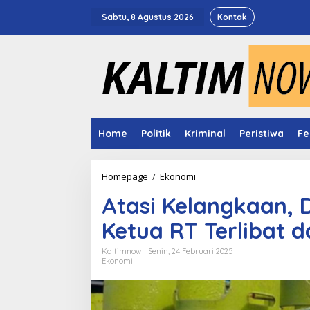
Lewati
ke
Sabtu, 8 Agustus 2026
Kontak
konten
Home
Politik
Kriminal
Peristiwa
Fe
Atasi
Homepage
/
Ekonomi
Kelangkaan,
Atasi Kelangkaan, 
DPRD
Samarinda
Ketua RT Terlibat d
Ingin
Ketua
RT
Kaltimnow
Senin, 24 Februari 2025
Ekonomi
Terlibat
dalam
Distribusi
LPG