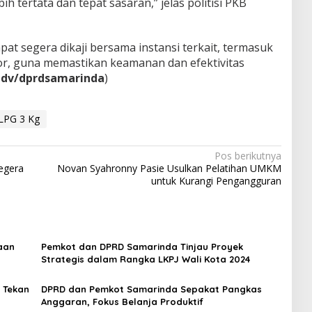
ebih tertata dan tepat sasaran,” jelas politisi PKB
at segera dikaji bersama instansi terkait, termasuk
or, guna memastikan keamanan dan efektivitas
adv/dprdsamarinda
)
LPG 3 Kg
Pos berikutnya
egera
Novan Syahronny Pasie Usulkan Pelatihan UMKM
untuk Kurangi Pengangguran
aan
Pemkot dan DPRD Samarinda Tinjau Proyek
Strategis dalam Rangka LKPJ Wali Kota 2024
 Tekan
DPRD dan Pemkot Samarinda Sepakat Pangkas
Anggaran, Fokus Belanja Produktif