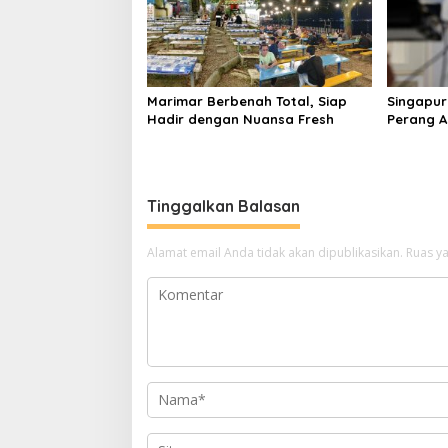
Marimar Berbenah Total, Siap
Singapur
Hadir dengan Nuansa Fresh
Perang AS
Harga En
Global
Tinggalkan Balasan
Alamat email Anda tidak akan dipublikasikan.
Ruas ya