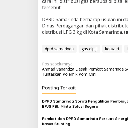
cara ini, distribusi gas bersubsidi bisa l
tersebut.
DPRD Samarinda berharap usulan ini dap
Dinas Perdagangan dan pihak distribut
distribusi LPG 3 kg di Kota Samarinda. (
dprd samarinda
gas elpiji
ketua rt
Navigasi
Pos sebelumnya
Ahmad Vanandza Desak Pemkot Samarinda S
pos
Tuntaskan Polemik Pom Mini
Posting Terkait
DPRD Samarinda Soroti Pengalihan Pembiay
BPJS PBI, Minta Solusi Segera
Pemkot dan DPRD Samarinda Perkuat Sinergi
Kasus Stunting