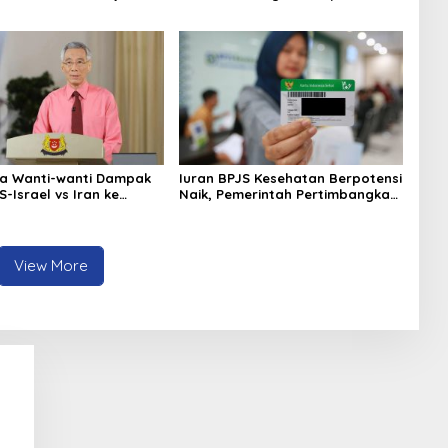
gan AirAsia
Tembus Rp2,55 Triliun
a Wanti-wanti Dampak
Iuran BPJS Kesehatan Berpotensi
-Israel vs Iran ke
Naik, Pemerintah Pertimbangkan
ergi dan Ekonomi
Kemampuan Masyarakat dan
Defisit Rp20 Triliun
View More