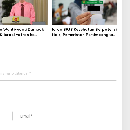
a Wanti-wanti Dampak
Iuran BPJS Kesehatan Berpotensi
-Israel vs Iran ke
Naik, Pemerintah Pertimbangkan
ergi dan Ekonomi
Kemampuan Masyarakat dan
Defisit Rp20 Triliun
ng wajib ditandai
*