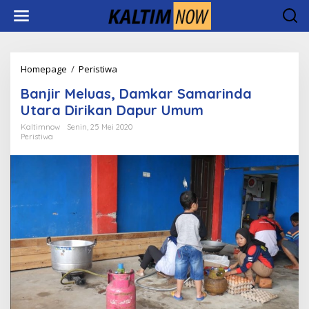
Lewati
ke
konten
Banjir
Homepage
/
Peristiwa
Meluas,
Banjir Meluas, Damkar Samarinda
Damkar
Samarinda
Utara Dirikan Dapur Umum
Utara
Kaltimnow
Senin, 25 Mei 2020
Dirikan
Peristiwa
Dapur
Umum