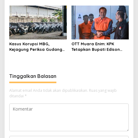
Penyelidikan Polisi, Ini
Pastikan Tata Kelola
Rangkaian
Diperbaiki
Perkembangannya
Kasus Korupsi MBG,
OTT Muara Enim: KPK
Kejagung Periksa Gudang
Tetapkan Bupati Edison
Motor Listrik Pengadaan
Tersangka Kasus Suap dan
BGN
Gratifikasi
Tinggalkan Balasan
Alamat email Anda tidak akan dipublikasikan.
Ruas yang wajib
ditandai
*