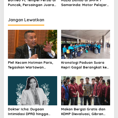
Puncak, Persaingan Juara
Samarinda: Motor Pelajar
Super League Makin Panas
Digembosi, Alasan
Keselamatan
Jangan Lewatkan
PWI Kecam Hotman Paris,
Kronologi Paduan Suara
Tegaskan Wartawan
Kepri Gagal Berangkat ke
Dilindungi UU Pers
Pesparawi Nasional
Dokter Icha: Dugaan
Makan Bergizi Gratis dan
Intimidasi DPRD hingga
KDMP Dievaluasi, Gibran