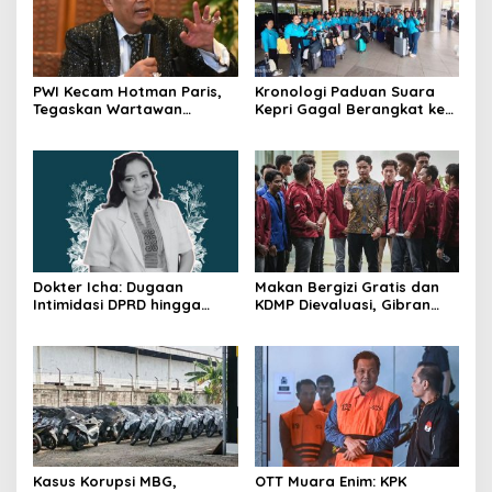
PWI Kecam Hotman Paris,
Kronologi Paduan Suara
Tegaskan Wartawan
Kepri Gagal Berangkat ke
Dilindungi UU Pers
Pesparawi Nasional
Dokter Icha: Dugaan
Makan Bergizi Gratis dan
Intimidasi DPRD hingga
KDMP Dievaluasi, Gibran
Penyelidikan Polisi, Ini
Pastikan Tata Kelola
Rangkaian
Diperbaiki
Perkembangannya
Kasus Korupsi MBG,
OTT Muara Enim: KPK