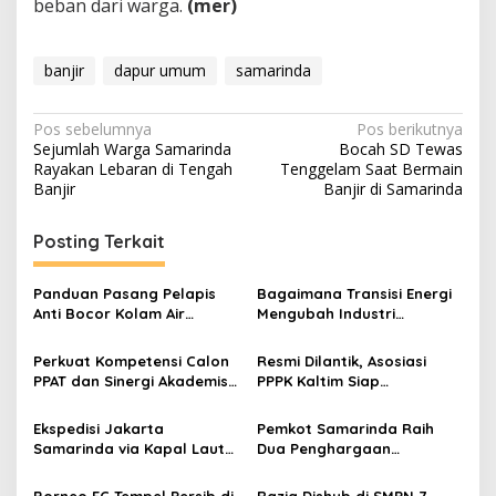
beban dari warga.
(mer)
banjir
dapur umum
samarinda
Navigasi
Pos sebelumnya
Pos berikutnya
Sejumlah Warga Samarinda
Bocah SD Tewas
pos
Rayakan Lebaran di Tengah
Tenggelam Saat Bermain
Banjir
Banjir di Samarinda
Posting Terkait
Panduan Pasang Pelapis
Bagaimana Transisi Energi
Anti Bocor Kolam Air
Mengubah Industri
Mancur
Transportasi?
Perkuat Kompetensi Calon
Resmi Dilantik, Asosiasi
PPAT dan Sinergi Akademis,
PPPK Kaltim Siap
Pengwil Kaltim IPPAT Gelar
Perjuangkan Kesetaraan
Bimtek Ujian PPAT 2026
Karier Hingga Kawal Isu
Ekspedisi Jakarta
Pemkot Samarinda Raih
Kontrak ke Pusat
Samarinda via Kapal Laut
Dua Penghargaan
untuk Pengiriman Barang
Bergengsi Regional
Lebih Efisien
Kalimantan 2026
Borneo FC Tempel Persib di
Razia Dishub di SMPN 7