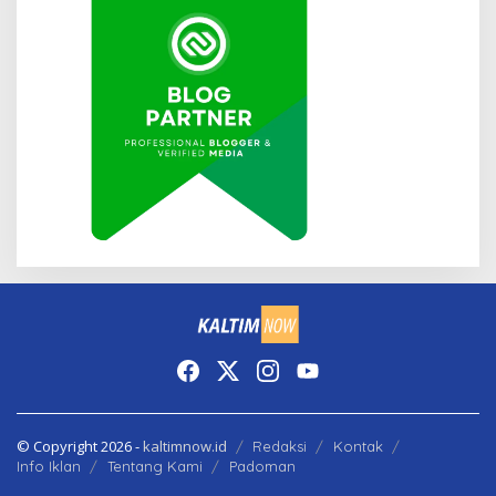
© Copyright 2026 -
kaltimnow.id
Redaksi
Kontak
Info Iklan
Tentang Kami
Padoman