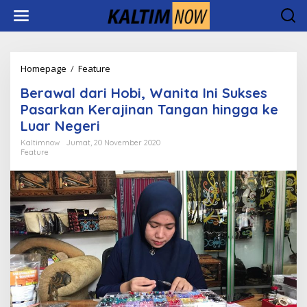
Lewati
ke
konten
Berawal
Homepage
/
Feature
dari
Berawal dari Hobi, Wanita Ini Sukses
Hobi,
Wanita
Pasarkan Kerajinan Tangan hingga ke
Ini
Luar Negeri
Sukses
Pasarkan
Kaltimnow
Jumat, 20 November 2020
Feature
Kerajinan
Tangan
hingga
ke
Luar
Negeri