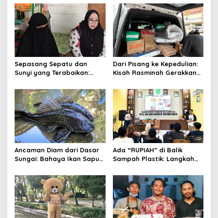
Sepasang Sepatu dan
Dari Pisang ke Kepedulian:
Sunyi yang Terabaikan:
Kisah Rasminah Gerakkan
Kisah Mandala dan Celah
Hati Warga Samarinda
dalam Sistem yang Terlalu
Lama Dibiarkan
Ancaman Diam dari Dasar
Ada “RUPIAH” di Balik
Sungai: Bahaya Ikan Sapu-
Sampah Plastik: Langkah
Sapu bagi Ekosistem
Baru Masyarakat Pulau
Indonesia
Derawan Jaga Kelestarian
Laut