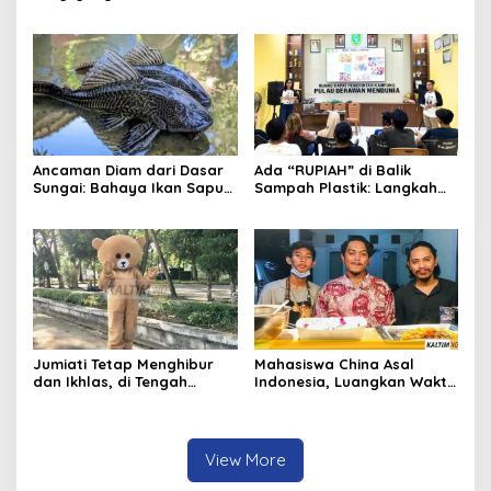
Kisah Mandala dan Celah
Hati Warga Samarinda
dalam Sistem yang Terlalu
Lama Dibiarkan
Ancaman Diam dari Dasar
Ada “RUPIAH” di Balik
Sungai: Bahaya Ikan Sapu-
Sampah Plastik: Langkah
Sapu bagi Ekosistem
Baru Masyarakat Pulau
Indonesia
Derawan Jaga Kelestarian
Laut
Jumiati Tetap Menghibur
Mahasiswa China Asal
dan Ikhlas, di Tengah
Indonesia, Luangkan Waktu
Sepinya Pengunjung
Kuliah Online Sambil
Museum Mulawarman
Berbisnis Kuliner
View More