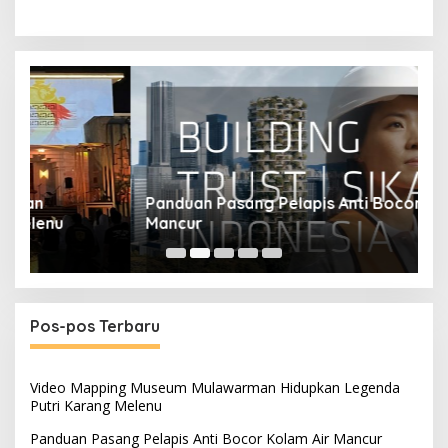
Panduan Pasang Pelapis Anti Bocor Kolam Air
B
Mancur
T
Pos-pos Terbaru
Video Mapping Museum Mulawarman Hidupkan Legenda
Putri Karang Melenu
Panduan Pasang Pelapis Anti Bocor Kolam Air Mancur