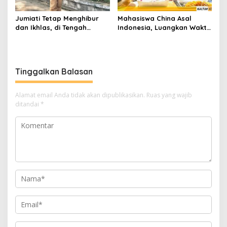
Jumiati Tetap Menghibur
Mahasiswa China Asal
dan Ikhlas, di Tengah
Indonesia, Luangkan Waktu
Sepinya Pengunjung
Kuliah Online Sambil
Museum Mulawarman
Berbisnis Kuliner
Tinggalkan Balasan
Alamat email Anda tidak akan dipublikasikan.
Ruas yang wajib
ditandai
*