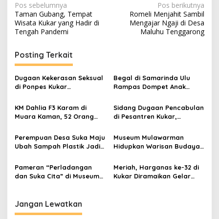
Navigasi
Pos sebelumnya
Pos berikutnya
Taman Gubang, Tempat
Romeli Menjahit Sambil
pos
Wisata Kukar yang Hadir di
Mengajar Ngaji di Desa
Tengah Pandemi
Maluhu Tenggarong
Posting Terkait
Dugaan Kekerasan Seksual
Begal di Samarinda Ulu
di Ponpes Kukar
Rampas Dompet Anak
Mengemuka, 11 Mantan
Perempuan, Pelaku
Santriwati Mengaku Jadi
Ditangkap di Samboja
KM Dahlia F3 Karam di
Sidang Dugaan Pencabulan
Korban
Muara Kaman, 52 Orang
di Pesantren Kukar,
Berhasil Selamat
Terdakwa Ajukan Pledoi
Minta Rehabilitasi
Perempuan Desa Suka Maju
Museum Mulawarman
Ubah Sampah Plastik Jadi
Hidupkan Warisan Budaya
Sumber Ekonomi Pasca
Lewat Lomba Olahraga
Tambang
Tradisional
Pameran “Perladangan
Meriah, Harganas ke-32 di
dan Suka Cita” di Museum
Kukar Diramaikan Gelar
Mulawarman: Menggali
Dagang UPPKA
Kearifan Lokal Lewat
Budaya dan Permainan
Jangan Lewatkan
Tradisional