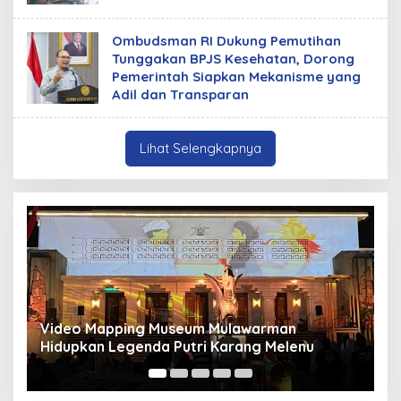
Ombudsman RI Dukung Pemutihan
Tunggakan BPJS Kesehatan, Dorong
Pemerintah Siapkan Mekanisme yang
Adil dan Transparan
Lihat Selengkapnya
m Mulawarman
Panduan Pasang Pelapis Anti 
ri Karang Melenu
Mancur