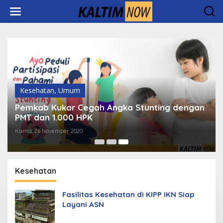
Lewati
ke
konten
Kesehatan
,
Umum
Pemkab Kukar Cegah Angka Stunting dengan
PMT dan 1.000 HPK
Kamis, 26 November 2020
Kesehatan
Fasilitas Kesehatan di KIPP IKN Siap
Layani ASN