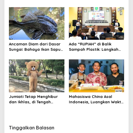
Kisah Mandala dan Celah
Hati Warga Samarinda
dalam Sistem yang Terlalu
Lama Dibiarkan
Ancaman Diam dari Dasar
Ada “RUPIAH” di Balik
Sungai: Bahaya Ikan Sapu-
Sampah Plastik: Langkah
Sapu bagi Ekosistem
Baru Masyarakat Pulau
Indonesia
Derawan Jaga Kelestarian
Laut
Jumiati Tetap Menghibur
Mahasiswa China Asal
dan Ikhlas, di Tengah
Indonesia, Luangkan Waktu
Sepinya Pengunjung
Kuliah Online Sambil
Museum Mulawarman
Berbisnis Kuliner
Tinggalkan Balasan