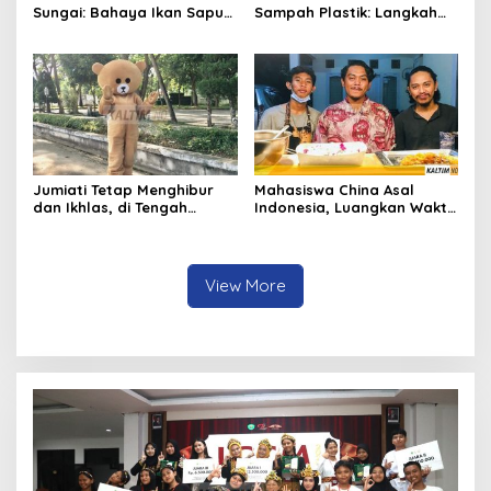
Sungai: Bahaya Ikan Sapu-
Sampah Plastik: Langkah
Sapu bagi Ekosistem
Baru Masyarakat Pulau
Indonesia
Derawan Jaga Kelestarian
Laut
Jumiati Tetap Menghibur
Mahasiswa China Asal
dan Ikhlas, di Tengah
Indonesia, Luangkan Waktu
Sepinya Pengunjung
Kuliah Online Sambil
Museum Mulawarman
Berbisnis Kuliner
View More