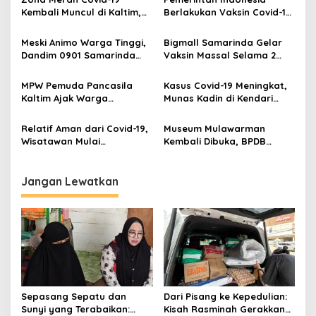
Kembali Muncul di Kaltim,
Berlakukan Vaksin Covid-19
Samsun Harap Masyarakat
Keempat
Tetap Jaga Kesehatan
Meski Animo Warga Tinggi,
Bigmall Samarinda Gelar
Dandim 0901 Samarinda
Vaksin Massal Selama 2
Sebut Vaksinasi Massal
Hari, Sediakan 6.000 Dosis
Tidak Timbulkan
MPW Pemuda Pancasila
Kasus Covid-19 Meningkat,
Kerumunan
Kaltim Ajak Warga
Munas Kadin di Kendari
Harapan Baru Ikut
Diusulkan Ditunda
Vaksinasi
Relatif Aman dari Covid-19,
Museum Mulawarman
Wisatawan Mulai
Kembali Dibuka, BPDB
Berdatangan ke Bali
Kukar Semprot Disinfektan
Jangan Lewatkan
Sepasang Sepatu dan
Dari Pisang ke Kepedulian:
Sunyi yang Terabaikan:
Kisah Rasminah Gerakkan