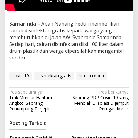
Samarinda
– Abah Nanang Peduli memberikan
cairan disinfektan gratis kepada warga yang
membutuhkan di Jalan AW. Syahranie Samarinda.
Setiap hari, cairan disinfektan diisi 100 liter dalam
drum plastik dan warga dipersilahkan mengambil
sendiri.
covid 19
disinfektan gratis
virus corona
Navigasi
Pos sebelumnya
Pos berikutnya
Truk Mundur Hantam
Seorang PDP Covid-19 yang
pos
Angkot, Seorang
Menolak Diisolasi Dijemput
Penumpang Terjepit
Petugas Medis
Posting Terkait
Zona Merah Covid-19
Pemerintah Indonesia