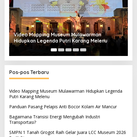
Panduan Pasang Pelapis Anti Bocor Kolam Air
B
Mancur
T
Pos-pos Terbaru
Video Mapping Museum Mulawarman Hidupkan Legenda
Putri Karang Melenu
Panduan Pasang Pelapis Anti Bocor Kolam Air Mancur
Bagaimana Transisi Energi Mengubah Industri
Transportasi?
SMPN 1 Tanah Grogot Raih Gelar Juara LCC Museum 2026