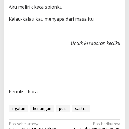
Aku melirik kaca spionku
Kalau-kalau kau menyapa dari masa itu
Untuk kesadaran kecilku
Penulis : Rara
ingatan
kenangan
puisi
sastra
Navigasi
Pos sebelumnya
Pos berikutnya
Wakil Ketua DPRD Kaltim
HUT Bhayangkara ke-75,