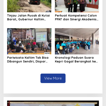
Tinjau Jalan Rusak di Kutai
Perkuat Kompetensi Calon
Barat, Gubernur Kaltim
PPAT dan Sinergi Akademis,
Pastikan Bangun Akses 30
Pengwil Kaltim IPPAT Gelar
Kilometer
Bimtek Ujian PPAT 2026
Pariwisata Kaltim Tak Bisa
Kronologi Paduan Suara
Dibangun Sendiri, Dispar
Kepri Gagal Berangkat ke
Ajak Semua Pihak
Pesparawi Nasional
Berkolaborasi
View More