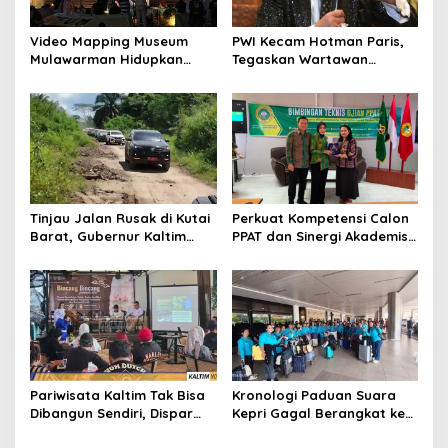
Video Mapping Museum
PWI Kecam Hotman Paris,
Mulawarman Hidupkan
Tegaskan Wartawan
Legenda Putri Karang
Dilindungi UU Pers
Melenu
Tinjau Jalan Rusak di Kutai
Perkuat Kompetensi Calon
Barat, Gubernur Kaltim
PPAT dan Sinergi Akademis,
Pastikan Bangun Akses 30
Pengwil Kaltim IPPAT Gelar
Kilometer
Bimtek Ujian PPAT 2026
Pariwisata Kaltim Tak Bisa
Kronologi Paduan Suara
Dibangun Sendiri, Dispar
Kepri Gagal Berangkat ke
Ajak Semua Pihak
Pesparawi Nasional